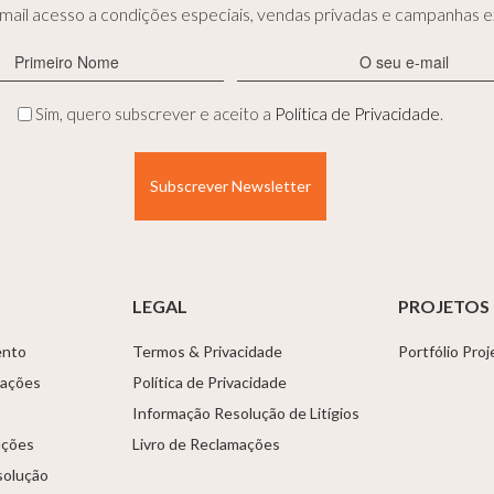
ail acesso a condições especiais, vendas privadas e campanhas ex
Primeiro
E-
Nome
mail
(Obrigatório)
(Obrigatório)
Privacidade
Sim, quero subscrever e aceito a
Política de Privacidade
.
(Obrigatório)
LEGAL
PROJETOS
ento
Termos & Privacidade
Portfólio Pro
tações
Política de Privacidade
Informação Resolução de Litígios
uções
Livro de Reclamações
solução