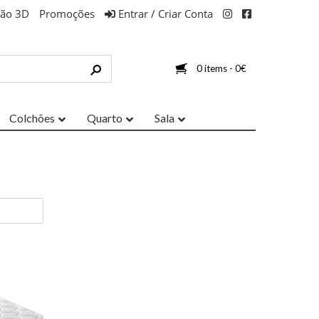
ção 3D
Promoções
Entrar / Criar Conta
0 items -
0
€
Colchões
Quarto
Sala