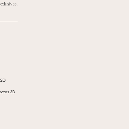
clusivas.
 3D
jectos 3D