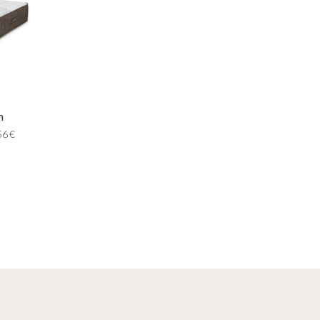
n
56
€