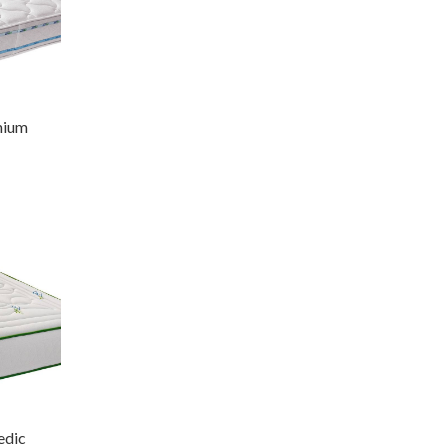
mium
edic