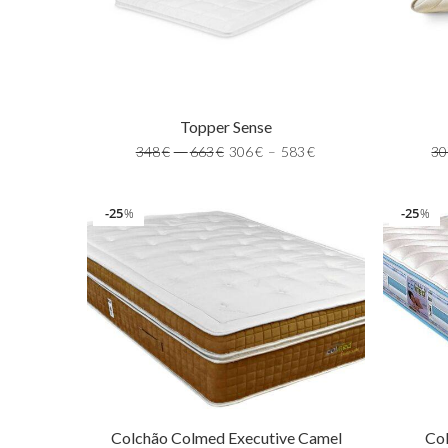
Topper Sense
348
€
–
663
€
306
€
–
583
€
30
25
25
%
%
Colchão Colmed Executive Camel
Co