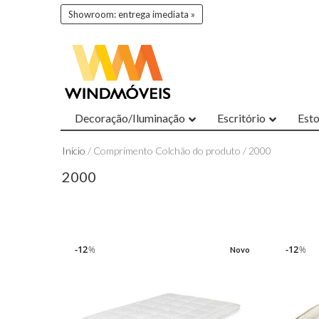
Showroom: entrega imediata »
Decoração/Iluminação
Escritório
Est
Início
/ Comprimento Colchão do produto / 2000
2000
12
12
%
%
Novo