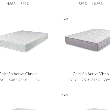
466
€
–
849
€
539
€
–
1.069
€
12
%
Colchão Active Classic
Colchão Active Visco
8
€
–
508
€
253
€
–
447
€
394
€
–
783
€
347
€
–
68
12
%