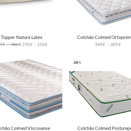
Topper Nature Latex
Colchão Colmed Ortopre
7
€
–
586
€
270
€
–
516
€
369
€
–
609
€
26
%
lchão Colmed Viscosense
Colchão Colmed Posturep