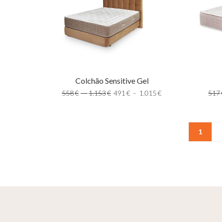
Colchão Sensitive Gel
517
558
€
–
1.153
€
491
€
–
1.015
€
1