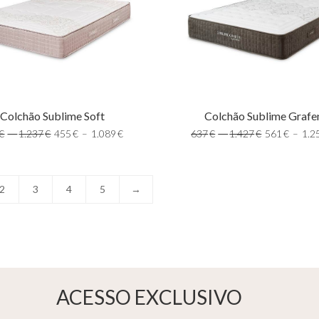
Colchão Sublime Grafe
Colchão Sublime Soft
637
€
–
1.427
€
561
€
–
1.2
€
–
1.237
€
455
€
–
1.089
€
2
3
4
5
→
ACESSO EXCLUSIVO