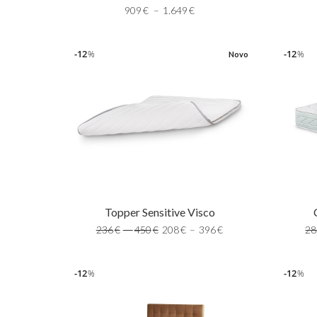
909
€
–
1.649
€
12
12
%
%
Novo
Topper Sensitive Visco
28
236
€
–
450
€
208
€
–
396
€
12
12
%
%