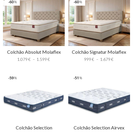
60
60
%
%
Colchão Absolut Molaflex
Colchão Signatur Molaflex
1.079
€
–
1.599
€
999
€
–
1.679
€
59
51
%
%
Colchão Selection
Colchão Selection Airvex