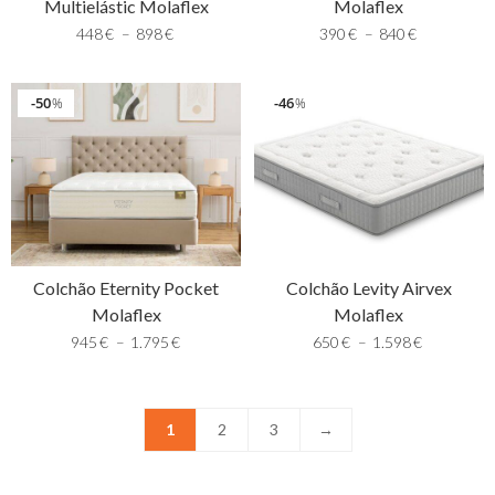
Multielástic Molaflex
Molaflex
448
€
–
898
€
390
€
–
840
€
50
46
%
%
Colchão Eternity Pocket
Colchão Levity Airvex
Molaflex
Molaflex
945
€
–
1.795
€
650
€
–
1.598
€
1
2
3
→