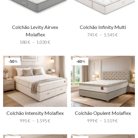
Colchão Levity Airvex
Colchão Infinity Multi
Molaflex
745
€
–
1.545
€
580
€
–
1.030
€
50
60
%
%
Colchão Intensity Molaflex
Colchão Opulent Molaflex
995
€
–
1.595
€
999
€
–
1.519
€