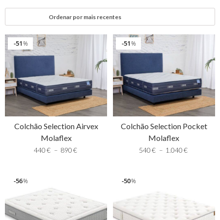
51
51
%
%
Colchão Selection Airvex
Colchão Selection Pocket
Molaflex
Molaflex
440
€
–
890
€
540
€
–
1.040
€
56
50
%
%