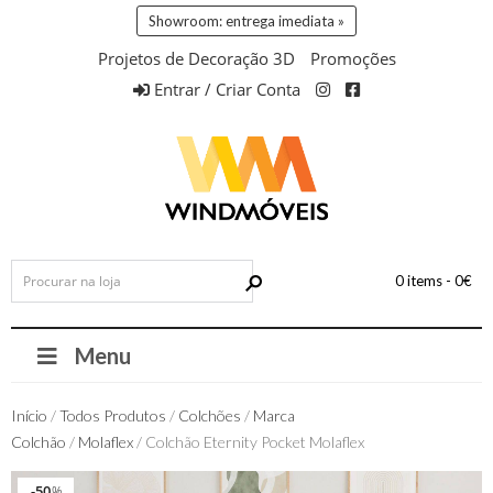
Showroom: entrega imediata »
Projetos de Decoração 3D
Promoções
Entrar / Criar Conta
0 items -
0
€
Menu
Início
/
Todos Produtos
/
Colchões
/
Marca
Colchão
/
Molaflex
/ Colchão Eternity Pocket Molaflex
50
50
%
%