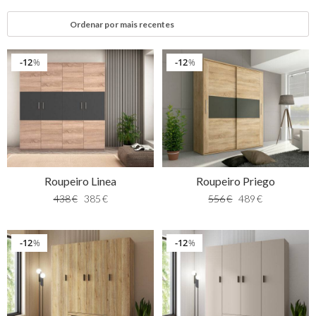
12
12
%
%
Roupeiro Linea
Roupeiro Priego
438
€
385
€
556
€
489
€
12
12
%
%