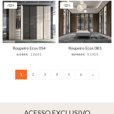
12
12
%
%
Roupeiro Ecos 054
Roupeiro Ecos 083
2.118
€
1.864
€
10.443
€
9.190
€
1
2
3
4
5
6
→
ACESSO EXCLUSIVO