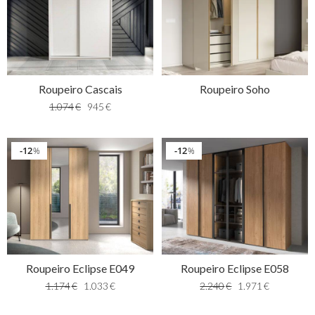
Roupeiro Cascais
Roupeiro Soho
1.074
€
945
€
12
12
%
%
Roupeiro Eclipse E049
Roupeiro Eclipse E058
1.174
€
1.033
€
2.240
€
1.971
€