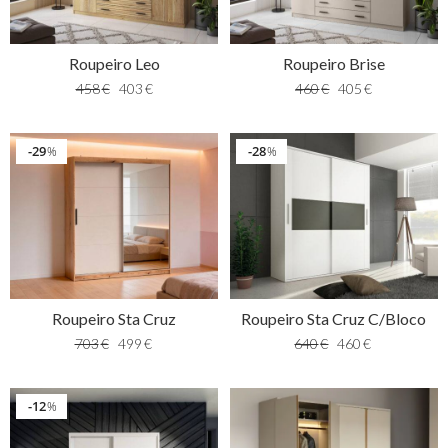
Roupeiro Leo
Roupeiro Brise
458
€
403
€
460
€
405
€
29
28
%
%
Roupeiro Sta Cruz
Roupeiro Sta Cruz C/Bloco
703
€
499
€
640
€
460
€
12
%