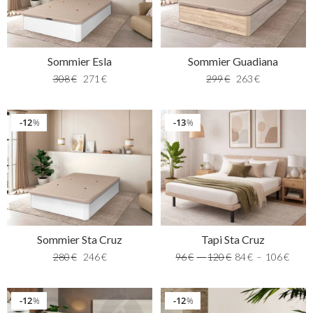
Sommier Esla
Sommier Guadiana
308
€
271
€
299
€
263
€
12
13
%
%
Sommier Sta Cruz
Tapi Sta Cruz
280
€
246
€
96
€
–
120
€
84
€
–
106
€
12
12
%
%