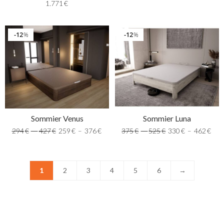
1.771
€
12
12
%
%
Sommier Venus
Sommier Luna
294
€
–
427
€
259
€
–
376
€
375
€
–
525
€
330
€
–
462
€
1
2
3
4
5
6
→