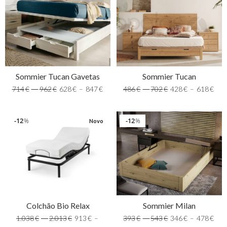
Sommier Tucan Gavetas
Sommier Tucan
714
€
–
962
€
628
€
–
847
€
486
€
–
702
€
428
€
–
618
€
12
12
%
%
Novo
Colchão Bio Relax
Sommier Milan
1.038
€
–
2.013
€
913
€
–
393
€
–
543
€
346
€
–
478
€