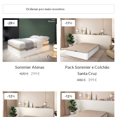
29
17
%
%
Sommier Atenas
Pack Sommier e Colchão
Santa Cruz
420
€
299
€
480
€
399
€
12
12
%
%