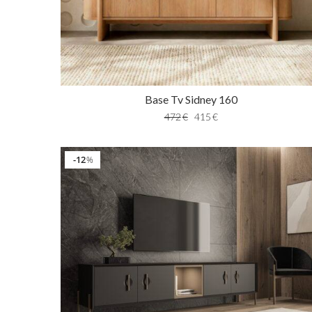
Base Tv Sidney 160
472
€
415
€
12
%