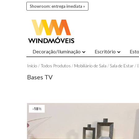
Showroom: entrega imediata »
Decoração/Iluminação
Escritório
Est
Início
/
Todos Produtos
/
Mobiliário de Sala
/
Sala de Estar
/ 
Bases TV
18
%