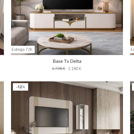
Entrega 72h
E
Base Tv Delta
1.738
€
1.180
€
12
%