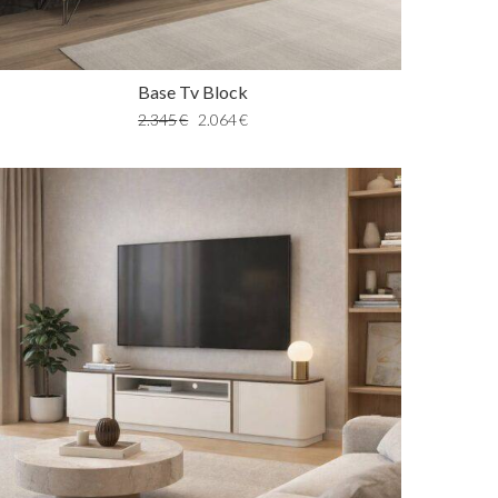
Base Tv Block
2.345
€
2.064
€