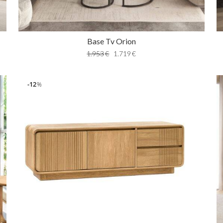
Base Tv Orion
1.953
€
1.719
€
12
%