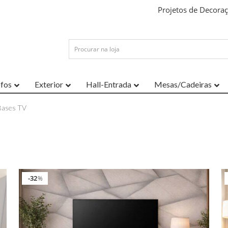
Projetos de Decora
ofos
Exterior
Hall-Entrada
Mesas/Cadeiras
Bases TV
32
%