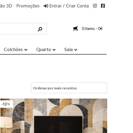
ção 3D
Promoções
Entrar / Criar Conta
0 items -
0
€
Colchões
Quarto
Sala
12
%