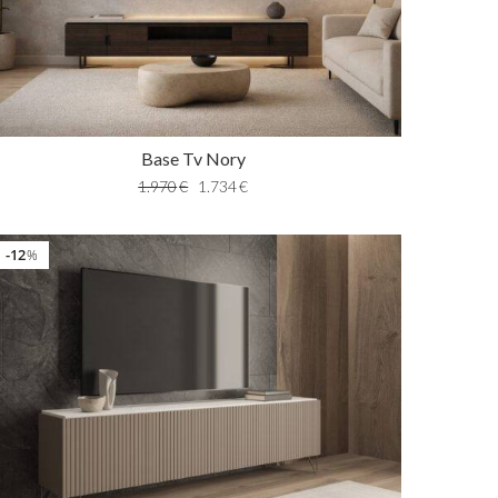
Base Tv Nory
1.970
€
1.734
€
12
%