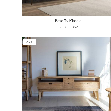
Base Tv Klassic
1.536
€
1.352
€
12
%