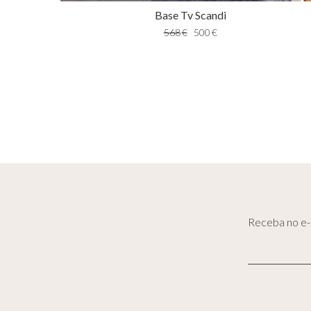
Base Tv Scandi
568
€
500
€
Receba no e-m