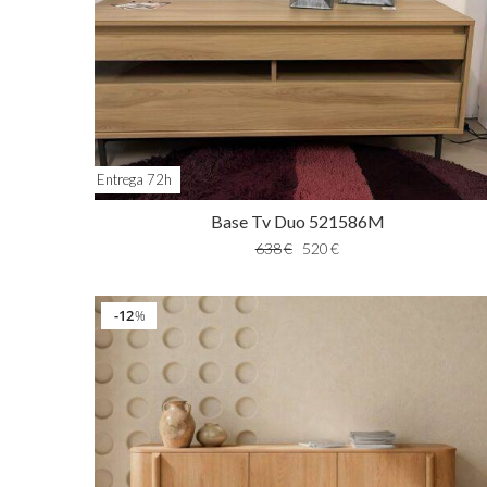
Entrega 72h
Base Tv Duo 521586M
638
€
520
€
12
%