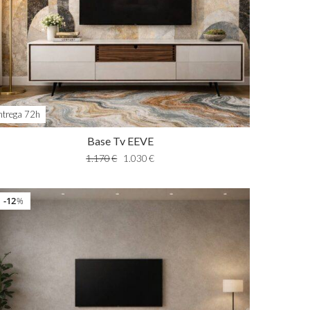
ntrega 72h
Base Tv EEVE
1.170
€
1.030
€
12
%