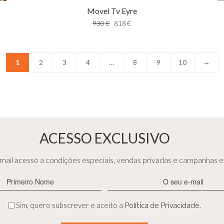
Movel Tv Eyre
930
€
818
€
1
2
3
4
…
8
9
10
→
ACESSO EXCLUSIVO
ail acesso a condições especiais, vendas privadas e campanhas ex
Primeiro
E-
Nome
mail
(Obrigatório)
(Obrigatório)
Privacidade
Sim, quero subscrever e aceito a
Política de Privacidade
.
(Obrigatório)