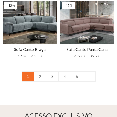
12
12
%
%
Sofa Canto Braga
Sofa Canto Punta Cana
3.990
€
3.511
€
3.260
€
2.869
€
1
2
3
4
5
→
ACESSO EXCLUSIVO