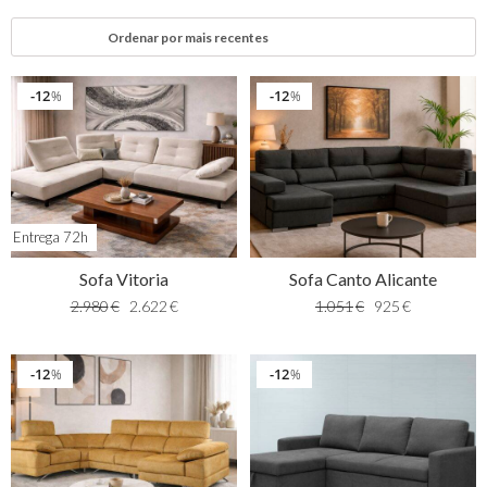
12
12
%
%
Entrega 72h
Sofa Vitoria
Sofa Canto Alicante
2.980
€
2.622
€
1.051
€
925
€
12
12
%
%