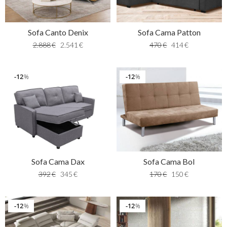
Sofa Canto Denix
Sofa Cama Patton
2.888
€
2.541
€
470
€
414
€
12
12
%
%
Sofa Cama Dax
Sofa Cama Bol
392
€
345
€
170
€
150
€
12
12
%
%