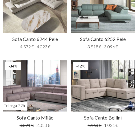
Sofa Canto 6244 Pele
Sofa Canto 6252 Pele
4.572
€
4.023
€
3.518
€
3.096
€
34
12
%
%
Entrega 72h
Sofa Canto Milão
Sofa Canto Bellini
3.091
€
2.050
€
1.160
€
1.021
€