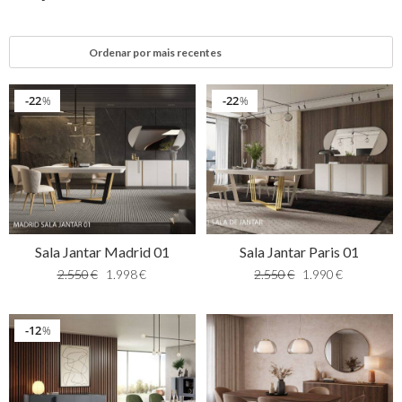
22
22
%
%
Sala Jantar Madrid 01
Sala Jantar Paris 01
2.550
€
1.998
€
2.550
€
1.990
€
12
%