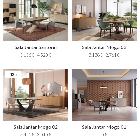
Sala Jantar Santorin
Sala Jantar Mogo 03
5.136
€
4.520
€
3.138
€
2.761
€
12
%
Sala Jantar Mogo 02
Sala Jantar Mogo 01
3.421
€
3.010
€
0
€