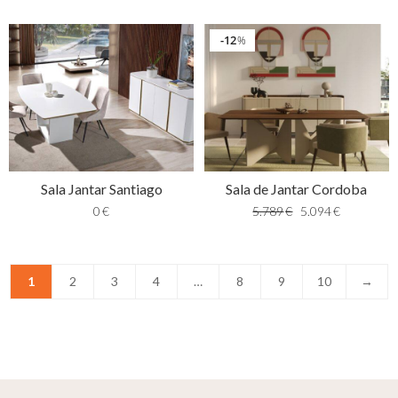
12
%
Sala Jantar Santiago
Sala de Jantar Cordoba
0
€
5.789
€
5.094
€
1
2
3
4
…
8
9
10
→