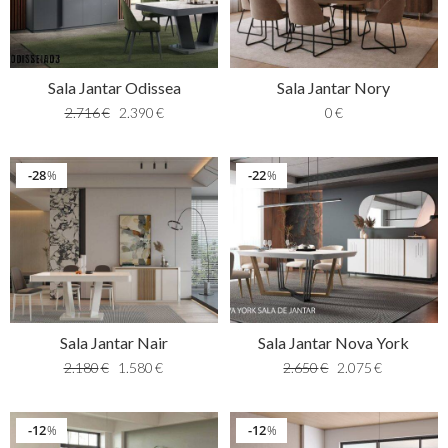
Sala Jantar Odissea
Sala Jantar Nory
2.716
€
2.390
€
0
€
28
22
%
%
Sala Jantar Nair
Sala Jantar Nova York
2.180
€
1.580
€
2.650
€
2.075
€
12
12
%
%