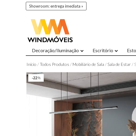
Showroom: entrega imediata »
Decoração/Iluminação
Escritório
Est
Início
/
Todos Produtos
/
Mobiliário de Sala
/
Sala de Estar
/ 
22
22
%
%