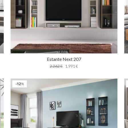
Estante Next 207
2.262
€
1.991
€
12
%