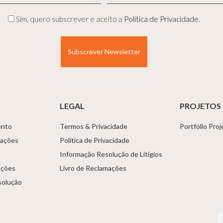
Nome
mail
(Obrigatório)
(Obrigatório)
Privacidade
Sim, quero subscrever e aceito a
Política de Privacidade
.
(Obrigatório)
LEGAL
PROJETOS
ento
Termos & Privacidade
Portfólio Pro
tações
Política de Privacidade
Informação Resolução de Litígios
uções
Livro de Reclamações
solução