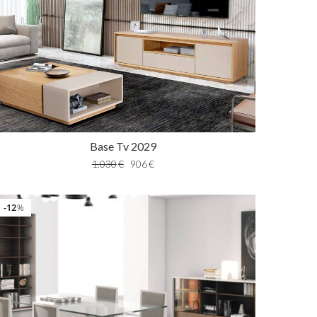
Base Tv 2029
1.030
€
906
€
12
%