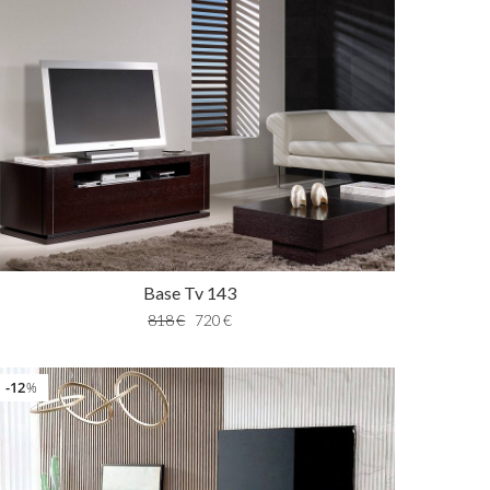
Base Tv 143
818
€
720
€
12
%