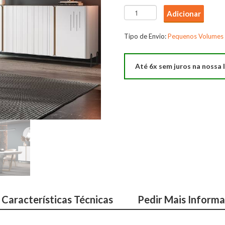
Quantidade
Adicionar
de
Sala
Tipo de Envio:
Pequenos Volumes
Jantar
Nova
Até 6x sem juros na nossa l
York
Características Técnicas
Pedir Mais Inform