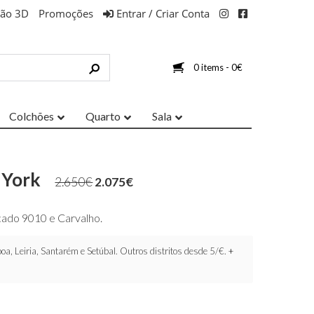
ção 3D
Promoções
Entrar / Criar Conta
0 items -
0
€
Colchões
Quarto
Sala
 York
2.650
€
2.075
€
cado 9010 e Carvalho.
oa, Leiria, Santarém e Setúbal. Outros distritos desde 5/€.
+