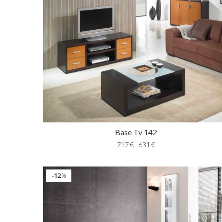
Base Tv 142
717
€
631
€
12
%