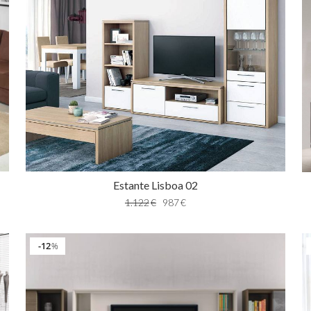
Estante Lisboa 02
1.122
€
987
€
12
%