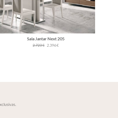
Sala Jantar Next 205
2.723
€
2.396
€
clusivas.