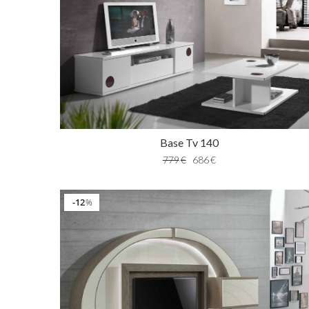
Base Tv 140
779
€
686
€
12
%