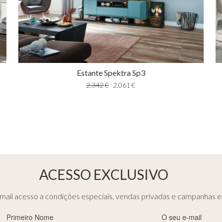
Estante Spektra Sp3
2.342
€
2.061
€
ACESSO EXCLUSIVO
ail acesso a condições especiais, vendas privadas e campanhas ex
Primeiro
E-