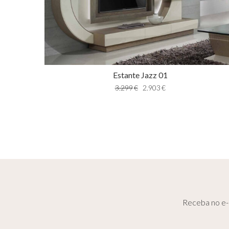
Estante Jazz 01
3.299
€
2.903
€
Receba no e-m