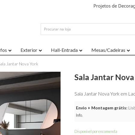
Projetos de Decora
ofos
Exterior
Hall-Entrada
Mesas/Cadeiras
Sala Jantar Nova York
Sala Jantar Nova
Sala Jantar Nova York em La
Envio + Montagem grátis:
Lisb
Info
.
Disponível por encomenda