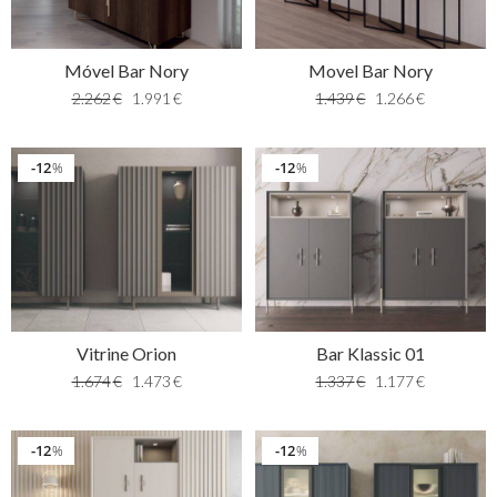
Móvel Bar Nory
Movel Bar Nory
2.262
€
1.991
€
1.439
€
1.266
€
12
12
%
%
Vitrine Orion
Bar Klassic 01
1.674
€
1.473
€
1.337
€
1.177
€
12
12
%
%