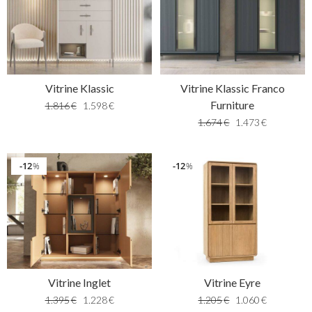
Vitrine Klassic
Vitrine Klassic Franco
Furniture
1.816
€
1.598
€
1.674
€
1.473
€
12
12
%
%
Vitrine Inglet
Vitrine Eyre
1.395
€
1.228
€
1.205
€
1.060
€