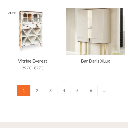
12
%
Vitrine Everest
Bar Daris XLux
997
€
877
€
1
2
3
4
5
6
→