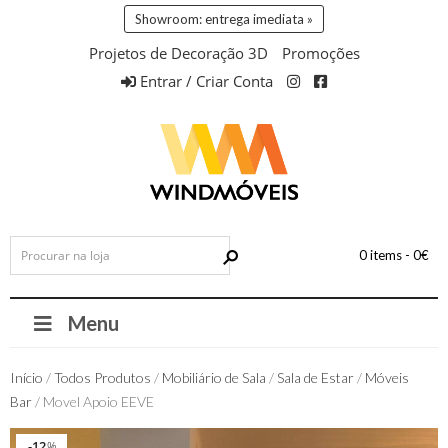
Showroom: entrega imediata »
Projetos de Decoração 3D
Promoções
Entrar / Criar Conta
0 items -
0
€
Menu
Início
/
Todos Produtos
/
Mobiliário de Sala
/
Sala de Estar
/
Móveis
Bar
/ Movel Apoio EEVE
Entrega 72h
12
12
%
%