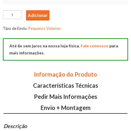
Quantidade
Adicionar
de
Movel
Tipo de Envio:
Pequenos Volumes
Apoio
EEVE
Até 6x sem juros na nossa loja física.
Fale connosco
para
mais informações.
Informação do Produto
Características Técnicas
Pedir Mais Informações
Envio + Montagem
Descrição