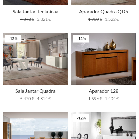
Sala Jantar Tecknicaa
Aparador Quadra QD5
4.342
€
3.821
€
1.730
€
1.522
€
12
12
%
%
Aparador 128
Sala Jantar Quadra
1.596
€
1.404
€
5.470
€
4.814
€
12
%