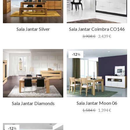
Sala Jantar Silver
Sala Jantar Coimbra CO146
3.908
€
3.439
€
12
%
Sala Jantar Moon 06
Sala Jantar Diamonds
1.584
€
1.394
€
12
%