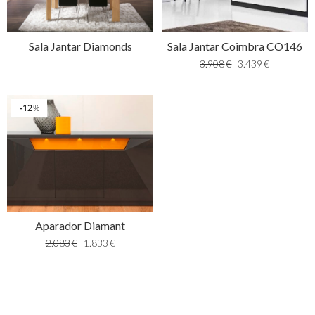
Sala Jantar Diamonds
Sala Jantar Coimbra CO146
3.908
€
3.439
€
12
%
Aparador Diamant
2.083
€
1.833
€