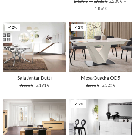
2.600
€
–
2.828
€
2.288
€
–
2.489
€
12
12
%
%
Sala Jantar Dutti
Mesa Quadra QD5
3.626
€
3.191
€
2.636
€
2.320
€
12
%