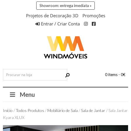
Showroom: entrega imediata »
Projetos de Decoração 3D
Promoções
Entrar / Criar Conta
0 items -
0
€
Menu
Início
/
Todos Produtos
/
Mobiliário de Sala
/
Sala de Jantar
/ Sala Jantar
Kyara XLUX