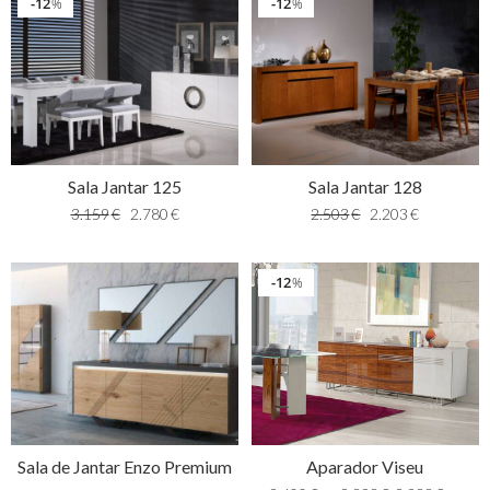
12
12
%
%
Sala Jantar 125
Sala Jantar 128
3.159
€
2.780
€
2.503
€
2.203
€
12
%
Sala de Jantar Enzo Premium
Aparador Viseu