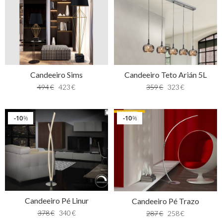
Candeeiro Teto Arián 5L
Candeeiro Sims
359
€
323
€
494
€
423
€
10
10
%
%
Candeeiro Pé Linur
Candeeiro Pé Trazo
378
€
340
€
287
€
258
€