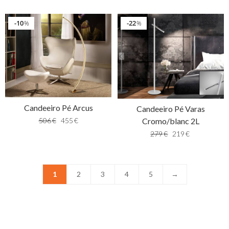
10
22
%
%
Candeeiro Pé Arcus
Candeeiro Pé Varas
506
€
455
€
Cromo/blanc 2L
279
€
219
€
1
2
3
4
5
→