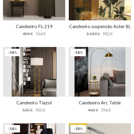
Candeeiro FL-219
Candeeiro suspensão Aster 8L
404
€
364
€
1.143
€
982
€
14
14
%
%
Candeeiro Tiazol
Candeeiro Arc Table
525
€
450
€
462
€
396
€
14
10
%
%