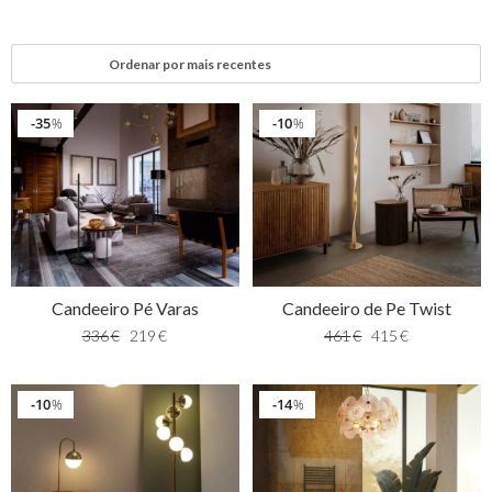
35
10
%
%
Candeeiro Pé Varas
Candeeiro de Pe Twist
336
€
219
€
461
€
415
€
10
14
%
%