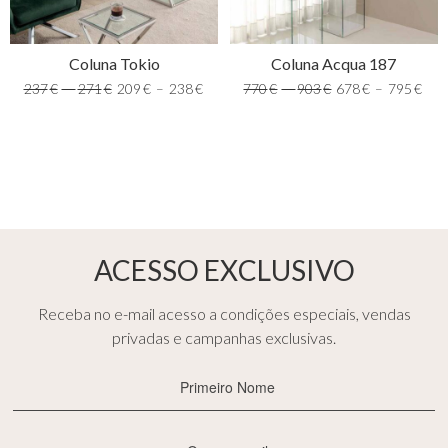
Coluna Tokio
Coluna Acqua 187
237
€
–
271
€
209
€
–
238
€
770
€
–
903
€
678
€
–
795
€
ACESSO EXCLUSIVO
Receba no e-mail acesso a condições especiais, vendas
privadas e campanhas exclusivas.
Primeiro
Nome
(Obrigatório)
E-