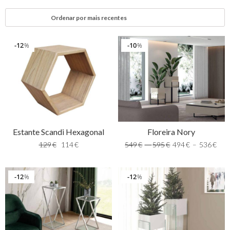
12
10
%
%
Estante Scandi Hexagonal
Floreira Nory
129
€
114
€
549
€
–
595
€
494
€
–
536
€
12
12
%
%