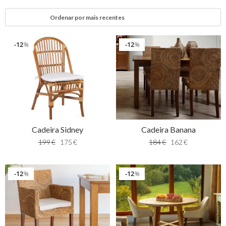
12
12
%
%
Cadeira Sidney
Cadeira Banana
199
€
175
€
184
€
162
€
12
12
%
%