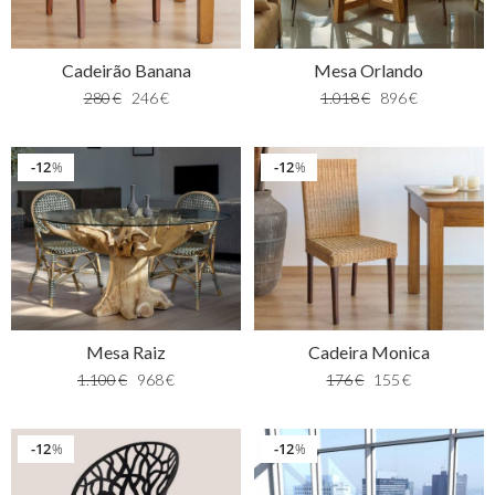
Cadeirão Banana
Mesa Orlando
280
€
246
€
1.018
€
896
€
12
12
%
%
Mesa Raiz
Cadeira Monica
1.100
€
968
€
176
€
155
€
12
12
%
%