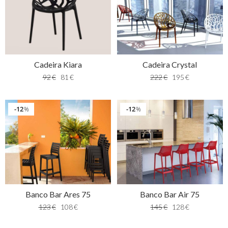
Cadeira Kiara
Cadeira Crystal
92
€
81
€
222
€
195
€
12
12
%
%
Banco Bar Ares 75
Banco Bar Air 75
123
€
108
€
145
€
128
€