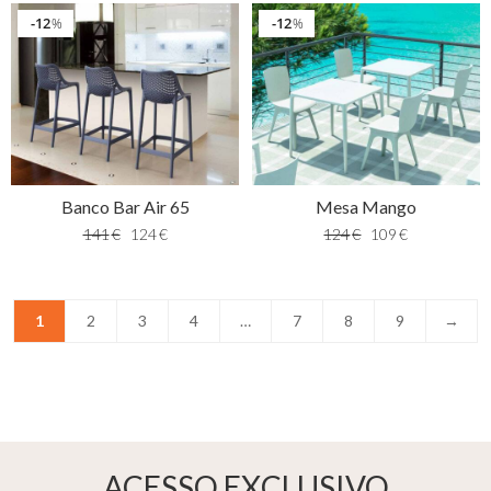
12
12
%
%
Banco Bar Air 65
Mesa Mango
141
€
124
€
124
€
109
€
1
2
3
4
…
7
8
9
→
ACESSO EXCLUSIVO