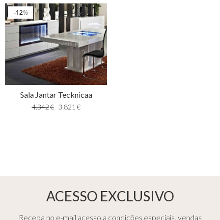
12
%
Sala Jantar Tecknicaa
4.342
€
3.821
€
ACESSO EXCLUSIVO
Receba no e-mail acesso a condições especiais, vendas