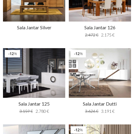
Sala Jantar Silver
Sala Jantar 126
2.472
€
2.175
€
12
12
%
%
Sala Jantar 125
Sala Jantar Dutti
3.159
€
2.780
€
3.626
€
3.191
€
12
%