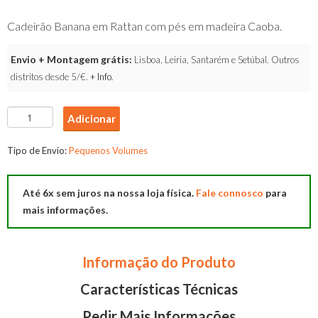
Cadeirão Banana em Rattan com pés em madeira Caoba.
Envio + Montagem grátis:
Lisboa, Leiria, Santarém e Setúbal. Outros
distritos desde 5/€.
+ Info
.
Quantidade
Adicionar
de
Cadeirão
Tipo de Envio:
Pequenos Volumes
Banana
Até 6x sem juros na nossa loja física.
Fale connosco
para
mais informações.
Informação do Produto
Características Técnicas
Pedir Mais Informações