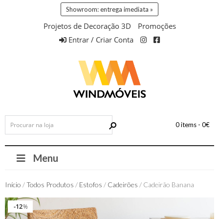
Showroom: entrega imediata »
Projetos de Decoração 3D
Promoções
Entrar / Criar Conta
0 items -
0
€
Menu
Início
/
Todos Produtos
/
Estofos
/
Cadeirões
/ Cadeirão Banana
12
12
%
%