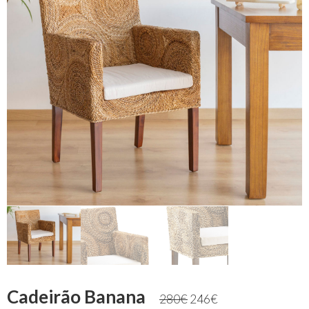
Cadeirão Banana
280
€
246
€