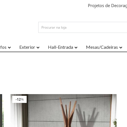
Projetos de Decora
ofos
Exterior
Hall-Entrada
Mesas/Cadeiras
12
%