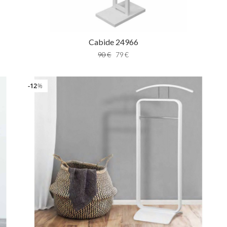
Cabide 24966
90
€
79
€
12
%