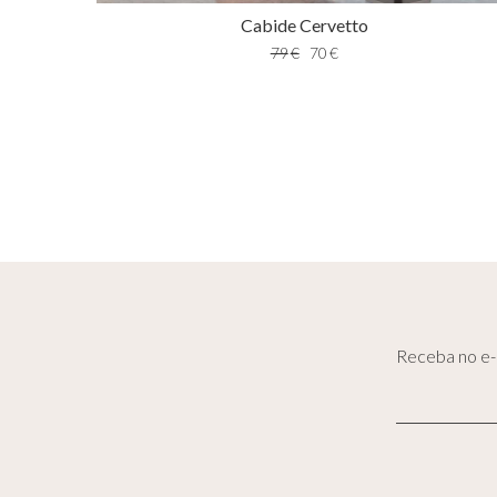
Cabide Cervetto
79
€
70
€
Receba no e-m