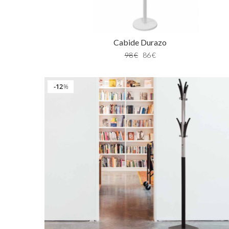
Cabide Durazo
98
€
86
€
12
%