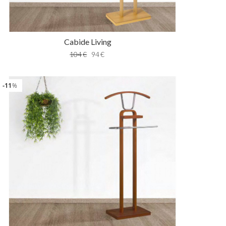
Cabide Living
104
€
94
€
11
%