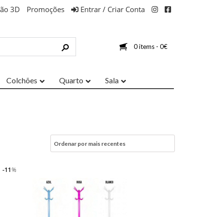
ção 3D
Promoções
Entrar / Criar Conta
0 items -
0
€
Colchões
Quarto
Sala
11
%