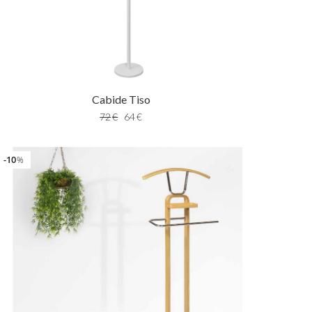
Cabide Tiso
72
€
64
€
10
%