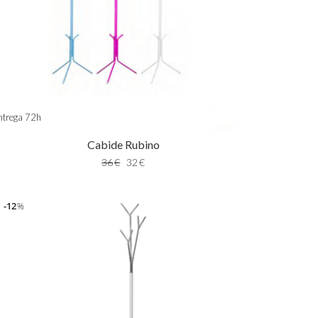
ntrega 72h
Cabide Rubino
36
€
32
€
12
%