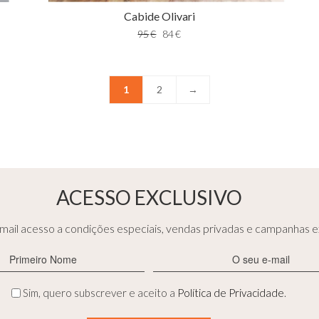
Cabide Olivari
95
€
84
€
1
2
→
ACESSO EXCLUSIVO
ail acesso a condições especiais, vendas privadas e campanhas ex
Primeiro
E-
Nome
mail
(Obrigatório)
(Obrigatório)
Privacidade
Sim, quero subscrever e aceito a
Política de Privacidade
.
(Obrigatório)