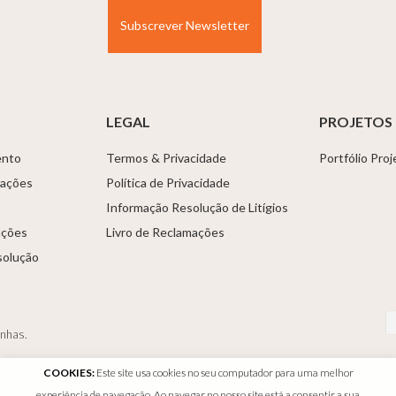
LEGAL
PROJETOS
ento
Termos & Privacidade
Portfólio Pro
tações
Política de Privacidade
Informação Resolução de Litígios
uções
Livro de Reclamações
solução
anhas.
COOKIES:
Este site usa cookies no seu computador para uma melhor
experiência de navegação. Ao navegar no nosso site está a consentir a sua