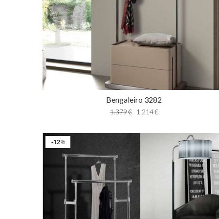
Bengaleiro 3282
1.379
€
1.214
€
12
%