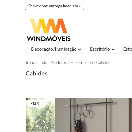
Showroom: entrega imediata »
Decoração/Iluminação
Escritório
Est
Início
/
Todos Produtos
/
Hall-Entrada
/ Cabides
Cabides
12
%