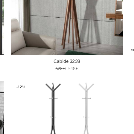
E
Cabide 3238
623
€
548
€
12
%