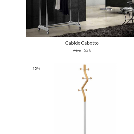
Cabide Cabotto
71
€
63
€
12
%