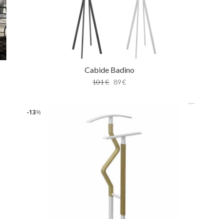
Cabide Badino
101
€
89
€
13
%