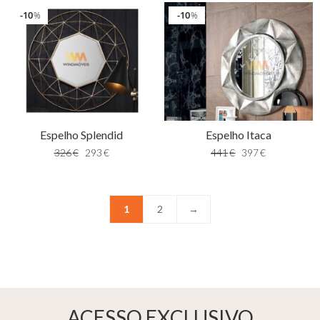
10
10
%
%
Espelho Splendid
Espelho Itaca
326
€
293
€
441
€
397
€
1
2
→
ACESSO EXCLUSIVO