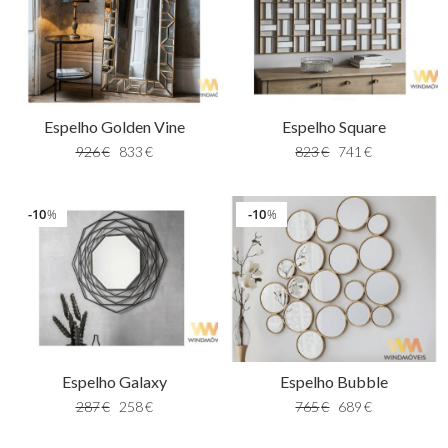
Espelho Golden Vine
Espelho Square
926
€
833
€
823
€
741
€
10
10
%
%
Espelho Galaxy
Espelho Bubble
287
€
258
€
765
€
689
€