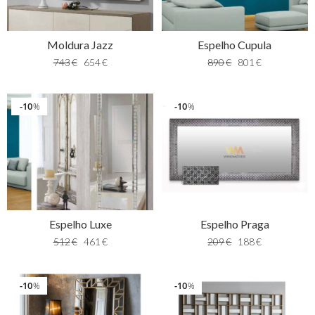
Moldura Jazz
Espelho Cupula
743
€
654
€
890
€
801
€
10
10
%
%
Espelho Luxe
Espelho Praga
512
€
461
€
209
€
188
€
10
10
%
%