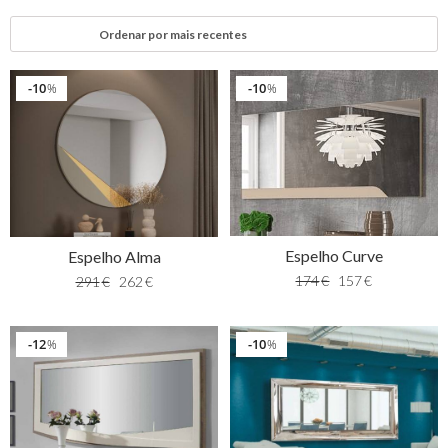
10
10
%
%
Espelho Curve
Espelho Alma
174
€
157
€
291
€
262
€
12
10
%
%