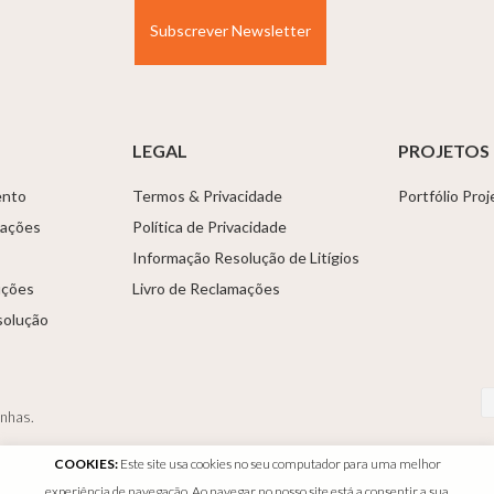
LEGAL
PROJETOS
ento
Termos & Privacidade
Portfólio Pro
tações
Política de Privacidade
Informação Resolução de Litígios
uções
Livro de Reclamações
solução
anhas.
COOKIES:
Este site usa cookies no seu computador para uma melhor
experiência de navegação. Ao navegar no nosso site está a consentir a sua