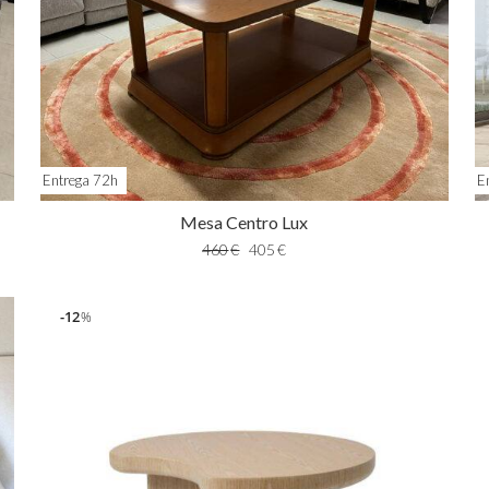
Entrega 72h
E
Mesa Centro Lux
460
€
405
€
12
%