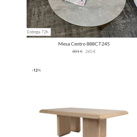
Entrega 72h
Mesa Centro 888CT245
301
€
265
€
12
%