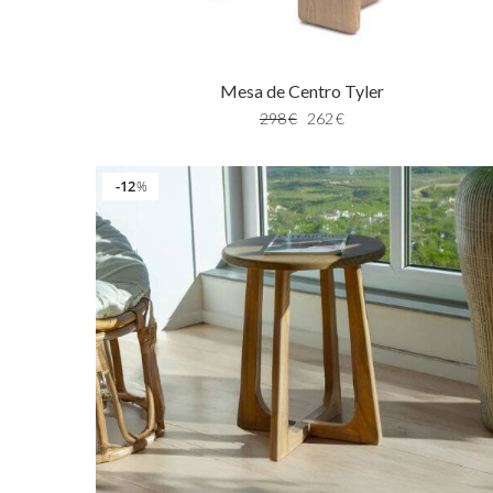
Mesa de Centro Tyler
298
€
262
€
12
%