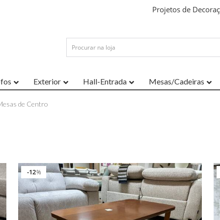
Projetos de Decora
ofos
Exterior
Hall-Entrada
Mesas/Cadeiras
Mesas de Centro
12
%