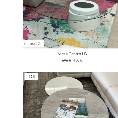
Entrega 72h
Mesa Centro LB
695
€
480
€
12
%