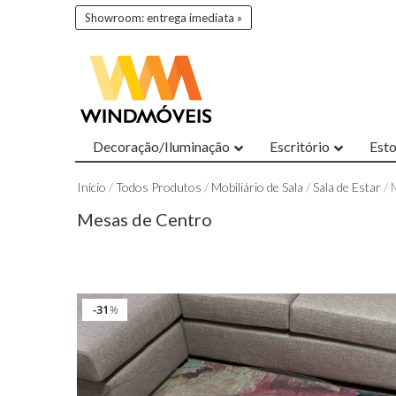
Showroom: entrega imediata »
Decoração/Iluminação
Escritório
Est
Início
/
Todos Produtos
/
Mobiliário de Sala
/
Sala de Estar
/ 
Mesas de Centro
31
%