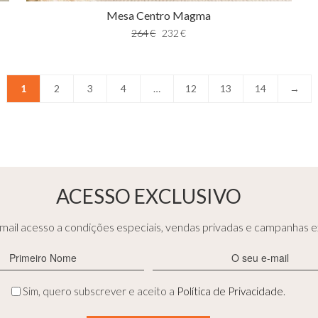
Mesa Centro Magma
264
€
232
€
1
2
3
4
…
12
13
14
→
ACESSO EXCLUSIVO
ail acesso a condições especiais, vendas privadas e campanhas ex
Primeiro
E-
Nome
mail
(Obrigatório)
(Obrigatório)
Privacidade
Sim, quero subscrever e aceito a
Política de Privacidade
.
(Obrigatório)