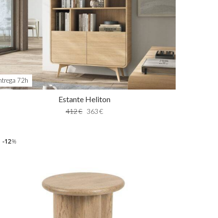
ntrega 72h
Estante Heliton
412
€
363
€
12
%