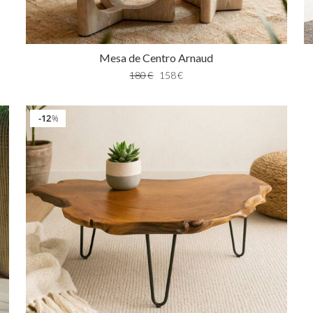
Mesa de Centro Arnaud
180
€
158
€
12
%