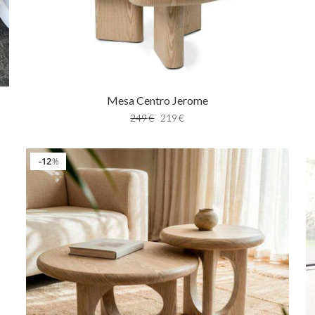
Mesa Centro Jerome
249
€
219
€
12
%