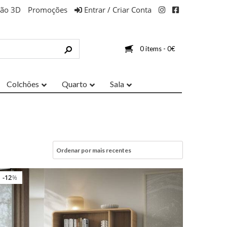
ção 3D
Promoções
Entrar / Criar Conta
0 items -
0
€
Colchões
Quarto
Sala
12
%