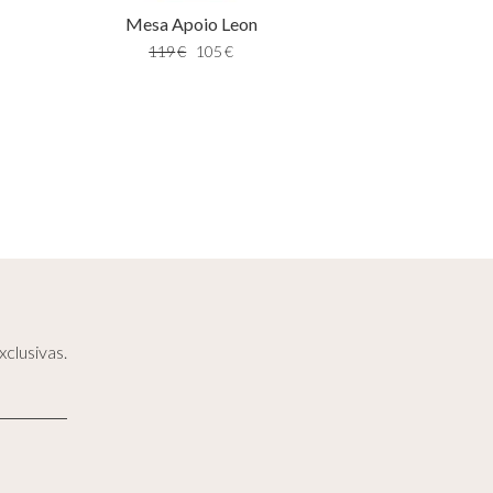
Mesa Apoio Leon
119
€
105
€
clusivas.