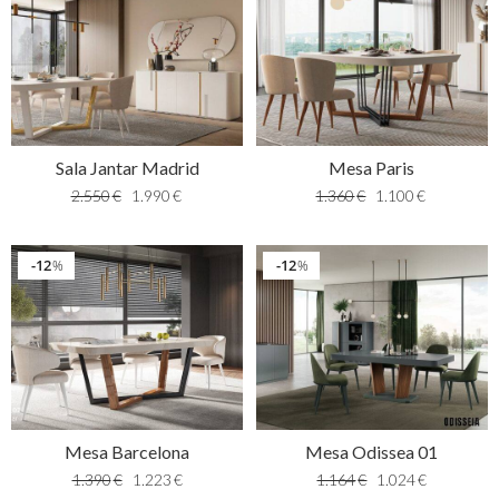
Sala Jantar Madrid
Mesa Paris
2.550
€
1.990
€
1.360
€
1.100
€
12
12
%
%
Mesa Barcelona
Mesa Odissea 01
1.390
€
1.223
€
1.164
€
1.024
€