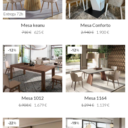
Entrega 72h
Mesa keanu
Mesa Conforto
710
€
625
€
2.940
€
1.900
€
12
12
%
%
Mesa 1012
Mesa 1164
1.908
€
1.679
€
1.294
€
1.139
€
22
19
%
%