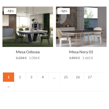
12
12
%
%
Mesa Odissea
Mesa Nory 01
1.234
€
1.086
€
1.892
€
1.665
€
1
2
3
4
…
25
26
27
→