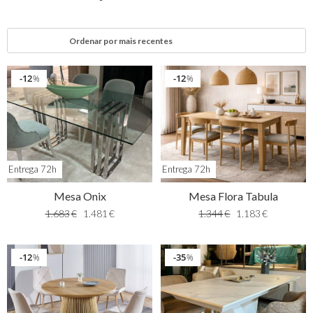
12
12
%
%
Entrega 72h
Entrega 72h
Mesa Onix
Mesa Flora Tabula
1.683
€
1.481
€
1.344
€
1.183
€
12
35
%
%