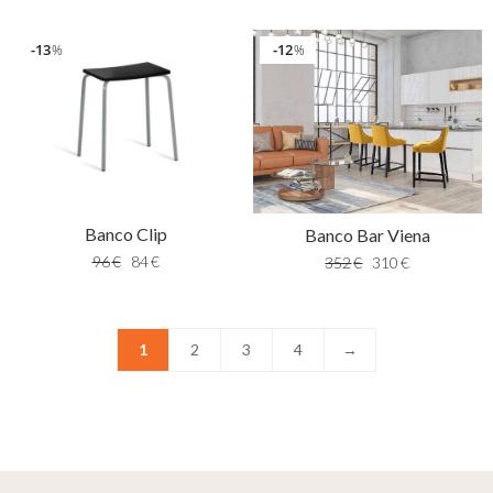
13
12
%
%
Banco Clip
Banco Bar Viena
96
€
84
€
352
€
310
€
1
2
3
4
→