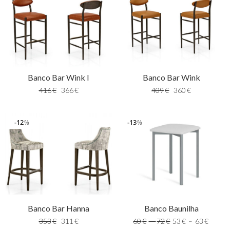
Banco Bar Wink I
Banco Bar Wink
416
€
366
€
409
€
360
€
12
13
%
%
Banco Bar Hanna
Banco Baunilha
353
€
311
€
60
€
–
72
€
53
€
–
63
€