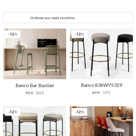
12
12
%
%
Banco 836WY5329
Banco Bar Bastian
67
€
59
€
95
€
84
€
12
12
%
%