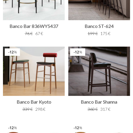
Banco Bar 836WY5437
Banco ST-624
76
€
67
€
199
€
175
€
12
12
%
%
Banco Bar Kyoto
Banco Bar Shanna
339
€
298
€
360
€
317
€
12
12
%
%