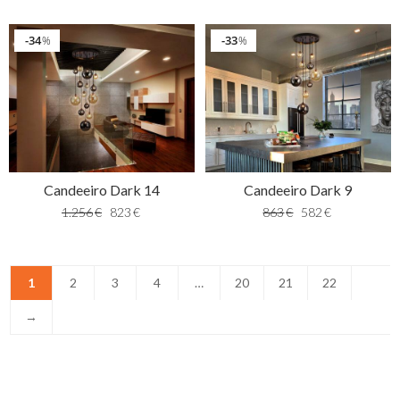
34
33
%
%
Candeeiro Dark 14
Candeeiro Dark 9
1.256
€
823
€
863
€
582
€
1
2
3
4
…
20
21
22
→