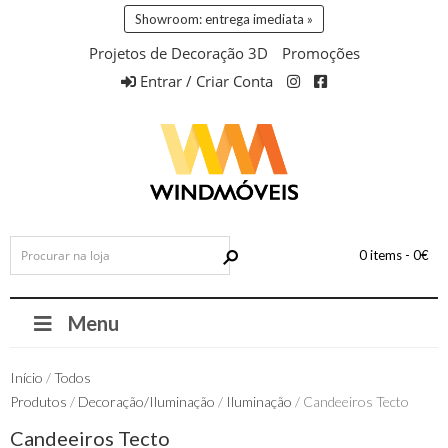
Showroom: entrega imediata »
Projetos de Decoração 3D
Promoções
Entrar / Criar Conta
0 items -
0
€
Menu
Início
/
Todos
Produtos
/
Decoração/Iluminação
/
Iluminação
/ Candeeiros Tecto
Candeeiros Tecto