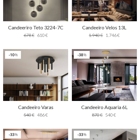
Candeeriro Teto 3224-7C
Candeeiro Velos 13L
678
€
610
€
1.940
€
1.746
€
10
38
%
%
Candeeiro Varas
Candeeiro Aquaria 6L
540
€
486
€
870
€
540
€
33
33
%
%