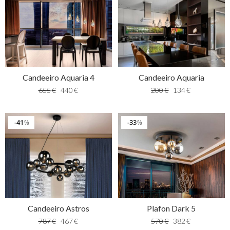
Candeeiro Aquaria 4
Candeeiro Aquaria
655
€
440
€
200
€
134
€
41
33
%
%
Candeeiro Astros
Plafon Dark 5
787
€
467
€
570
€
382
€