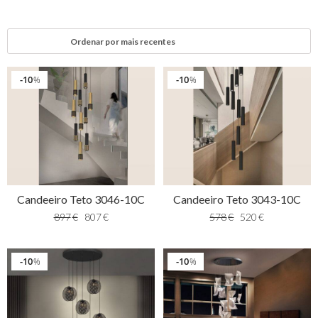
10
10
%
%
Candeeiro Teto 3046-10C
Candeeiro Teto 3043-10C
897
€
807
€
578
€
520
€
10
10
%
%