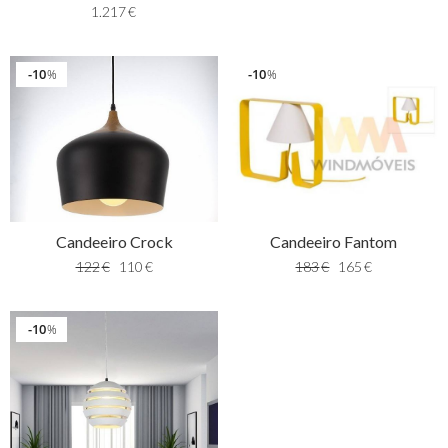
1.217
€
10
10
%
%
Candeeiro Crock
Candeeiro Fantom
122
€
110
€
183
€
165
€
10
%