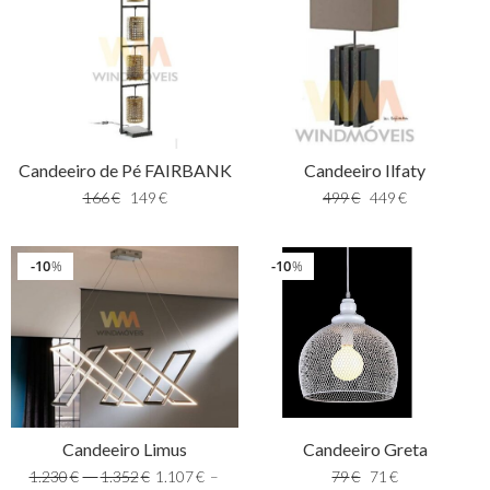
Candeeiro de Pé FAIRBANK
Candeeiro Ilfaty
166
€
149
€
499
€
449
€
10
10
%
%
Candeeiro Limus
Candeeiro Greta
1.230
€
–
1.352
€
1.107
€
–
79
€
71
€