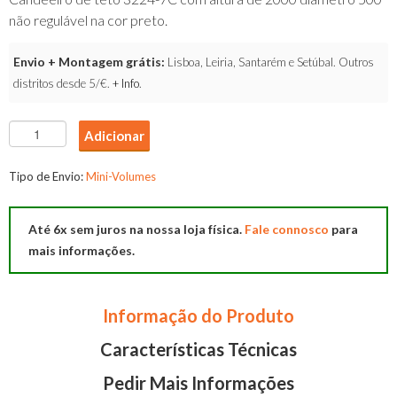
não regulável na cor preto.
Envio + Montagem grátis:
Lisboa, Leiria, Santarém e Setúbal. Outros
distritos desde 5/€.
+ Info
.
Quantidade
Adicionar
de
Candeeriro
Tipo de Envio:
Mini-Volumes
Teto
3224-
Até 6x sem juros na nossa loja física.
Fale connosco
para
7C
mais informações.
Informação do Produto
Características Técnicas
Pedir Mais Informações