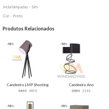
Inclui lâmpadas – Sim
Cor – Preto
Produtos Relacionados
10
10
%
%
Candeeiro LMP Shooting
Candeeiro Ano
543
€
489
€
238
€
214
€
10
10
%
%