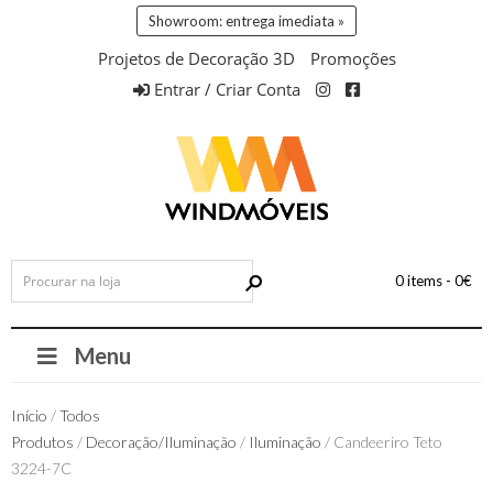
Showroom: entrega imediata »
Projetos de Decoração 3D
Promoções
Entrar / Criar Conta
0 items -
0
€
Menu
Início
/
Todos
Produtos
/
Decoração/Iluminação
/
Iluminação
/ Candeeriro Teto
3224-7C