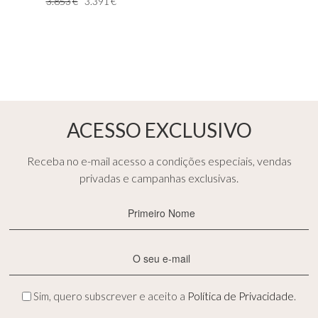
3.853
€
3.391
€
ACESSO EXCLUSIVO
Receba no e-mail acesso a condições especiais, vendas
privadas e campanhas exclusivas.
Primeiro
Nome
(Obrigatório)
E-
mail
(Obrigatório)
Privacidade
Sim, quero subscrever e aceito a
Política de Privacidade
.
(Obrigatório)