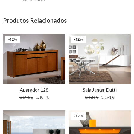
Produtos Relacionados
12
12
%
%
Aparador 128
Sala Jantar Dutti
1.596
€
1.404
€
3.626
€
3.191
€
12
%