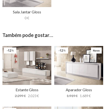
Sala Jantar Gloss
0
€
Também pode gostar…
12
12
%
%
Novo
Estante Gloss
Aparador Gloss
2.299
€
2.023
€
1.919
€
1.689
€