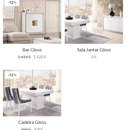
12
%
Bar Gloss
Sala Jantar Gloss
1.614
€
1.420
€
0
€
12
%
Cadeira Gloss
350
€
308
€