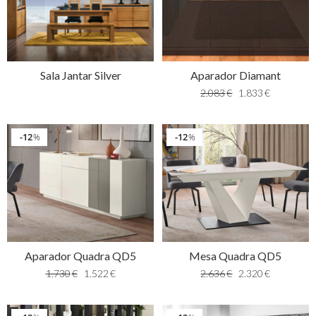
Sala Jantar Silver
Aparador Diamant
2.083
€
1.833
€
12
12
%
%
Aparador Quadra QD5
Mesa Quadra QD5
1.730
€
1.522
€
2.636
€
2.320
€