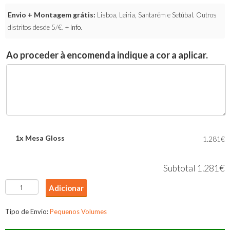
Envio + Montagem grátis:
Lisboa, Leiria, Santarém e Setúbal. Outros
distritos desde 5/€.
+ Info
.
Ao proceder à encomenda indique a cor a aplicar.
1x
Mesa Gloss
1.281€
Subtotal
1.281€
Quantidade
Adicionar
de
Mesa
Tipo de Envio:
Pequenos Volumes
Gloss