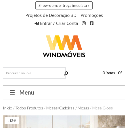
Showroom: entrega imediata »
Projetos de Decoração 3D
Promoções
Entrar / Criar Conta
0 items -
0
€
Menu
Início
/
Todos Produtos
/
Mesas/Cadeiras
/
Mesas
/ Mesa Gloss
12
12
%
%