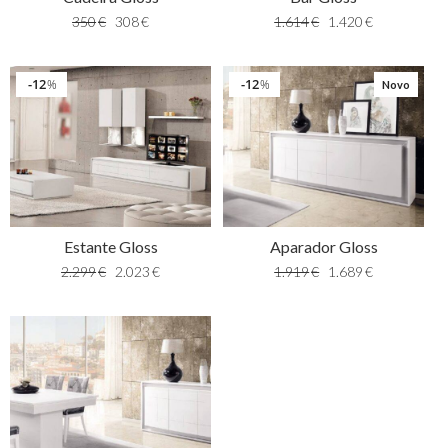
350
€
308
€
1.614
€
1.420
€
12
12
%
%
Novo
Estante Gloss
Aparador Gloss
2.299
€
2.023
€
1.919
€
1.689
€