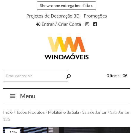
Showroom: entrega imediata »
Projetos de Decoração 3D
Promoções
Entrar / Criar Conta
0 items -
0
€
Menu
Início
/
Todos Produtos
/
Mobiliário de Sala
/
Sala de Jantar
/ Sala Jantar
125
12
12
%
%