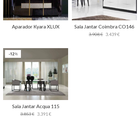
Aparador Kyara XLUX
Sala Jantar Coimbra CO146
3.908
€
3.439
€
12
%
Sala Jantar Acqua 115
3.853
€
3.391
€