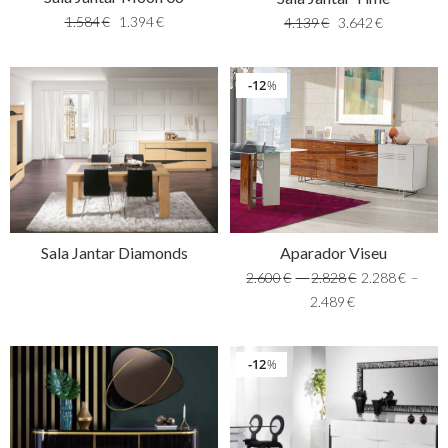
1.584
€
1.394
€
4.139
€
3.642
€
12
%
Sala Jantar Diamonds
Aparador Viseu
2.600
€
–
2.828
€
2.288
€
–
2.489
€
12
%