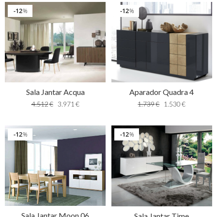
12
12
%
%
Sala Jantar Acqua
Aparador Quadra 4
4.512
€
3.971
€
1.739
€
1.530
€
12
12
%
%
Sala Jantar Moon 06
Sala Jantar Time