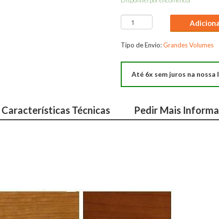
Disponível por encomenda
Quantidade
Adicion
de
Sala
Tipo de Envio:
Grandes Volumes
Jantar
Acqua
Até 6x sem juros na nossa l
Características Técnicas
Pedir Mais Inform