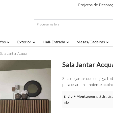
Projetos de Decora
ofos
Exterior
Hall-Entrada
Mesas/Cadeiras
 Sala Jantar Acqua
Sala Jantar Acqu
Sala de jantar que conjuga to
para criar um ambiente acolhe
Envio + Montagem grátis:
Lisb
Info
.