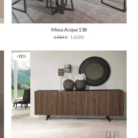
Mesa Acqua 138
1.884
€
1.658
€
12
%