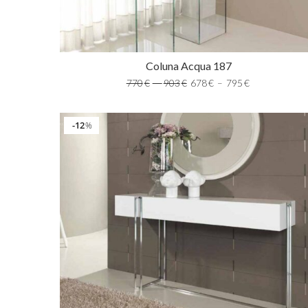
Coluna Acqua 187
770
€
–
903
€
678
€
–
795
€
12
%