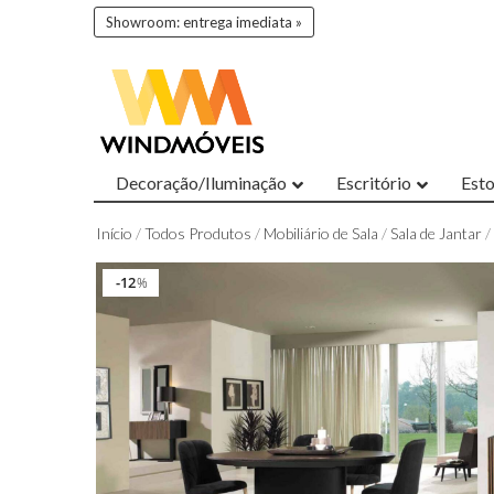
Showroom: entrega imediata »
Decoração/Iluminação
Escritório
Est
Início
/
Todos Produtos
/
Mobiliário de Sala
/
Sala de Jantar
/
12
12
%
%