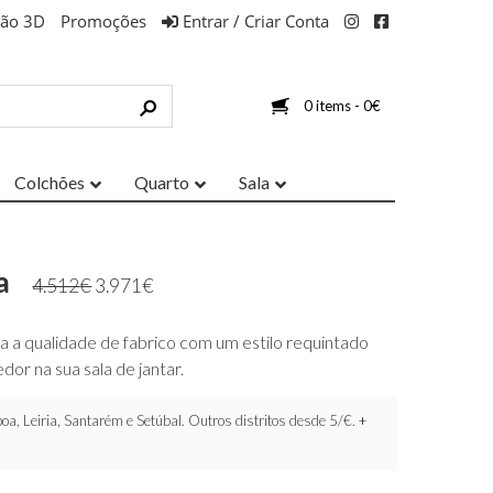
ção 3D
Promoções
Entrar / Criar Conta
0 items -
0
€
Colchões
Quarto
Sala
a
4.512
€
3.971
€
da a qualidade de fabrico com um estilo requintado
dor na sua sala de jantar.
oa, Leiria, Santarém e Setúbal. Outros distritos desde 5/€.
+