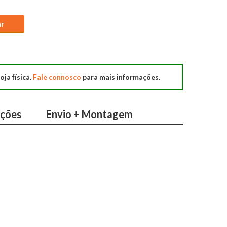
ar
oja física.
Fale connosco
para mais informações.
ações
Envio + Montagem