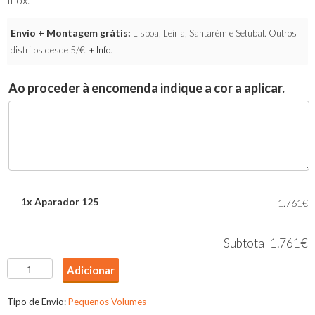
Envio + Montagem grátis:
Lisboa, Leiria, Santarém e Setúbal. Outros
distritos desde 5/€.
+ Info
.
Ao proceder à encomenda indique a cor a aplicar.
1x
Aparador 125
1.761€
Subtotal
1.761€
Quantidade
Adicionar
de
Aparador
Tipo de Envio:
Pequenos Volumes