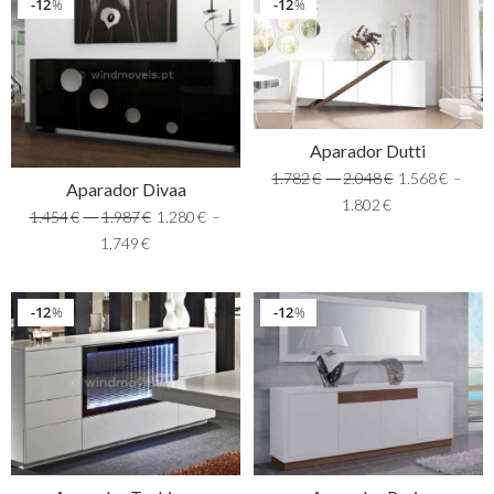
12
12
%
%
Aparador Dutti
1.782
€
–
2.048
€
1.568
€
–
Aparador Divaa
1.802
€
1.454
€
–
1.987
€
1.280
€
–
1.749
€
12
12
%
%