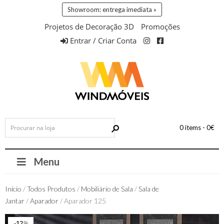
Showroom: entrega imediata »
Projetos de Decoração 3D
Promoções
Entrar / Criar Conta
0 items -
0
€
Menu
Início
/
Todos Produtos
/
Mobiliário de Sala
/
Sala de
Jantar
/
Aparador
/ Aparador 125
12
12
%
%