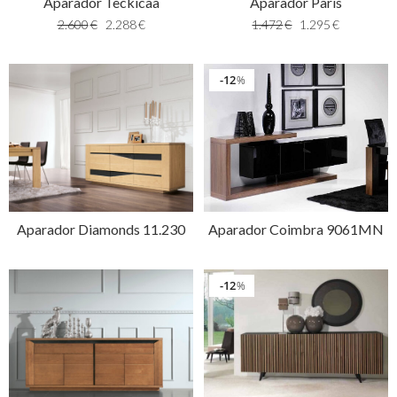
Aparador Teckicaa
Aparador Paris
2.600
€
2.288
€
1.472
€
1.295
€
12
%
Aparador Diamonds 11.230
Aparador Coimbra 9061MN
12
%