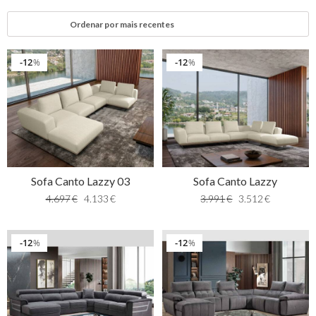
12
12
%
%
Sofa Canto Lazzy 03
Sofa Canto Lazzy
4.697
€
4.133
€
3.991
€
3.512
€
12
12
%
%