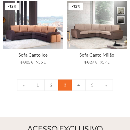
12
12
%
%
Sofa Canto Ice
Sofa Canto Milão
1.085
€
955
€
1.087
€
957
€
←
1
2
3
4
5
→
ACESSO EXCLUSIVO