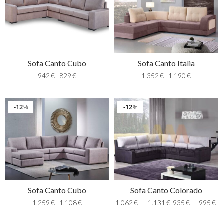
Sofa Canto Cubo
Sofa Canto Italia
942
€
829
€
1.352
€
1.190
€
12
12
%
%
Sofa Canto Cubo
Sofa Canto Colorado
1.259
€
1.108
€
1.062
€
–
1.131
€
935
€
–
995
€