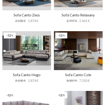
Sofa Canto Zeus
Sofá Canto Relaxany
2.130
€
1.874
€
2.797
€
2.461
€
12
12
%
%
Sofa Canto Hugo
Sofa Canto Cole
2.130
€
1.874
€
8.307
€
7.310
€
12
12
%
%