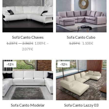
Sofá Canto Chaves
Sofa Canto Cubo
1.237
€
–
2.363
€
1.089
€
–
1.259
€
1.108
€
2.079
€
12
12
%
%
Sofa Canto Modelar
Sofa Canto Lazzy 03