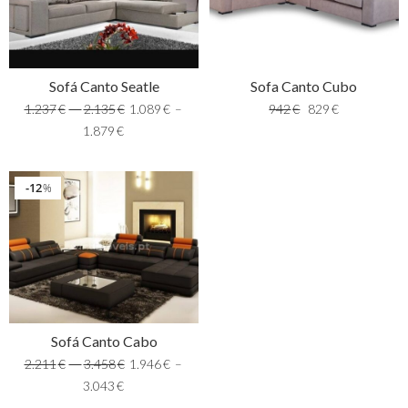
Sofá Canto Seatle
Sofa Canto Cubo
1.237
€
–
2.135
€
1.089
€
–
942
€
829
€
1.879
€
12
%
Sofá Canto Cabo
2.211
€
–
3.458
€
1.946
€
–
3.043
€