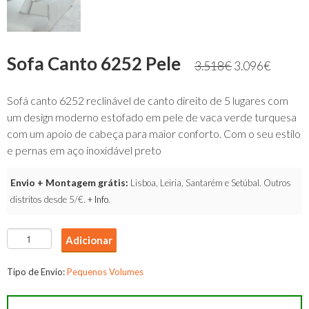
Sofa Canto 6252 Pele
3.518
€
3.096
€
Sofá canto 6252 reclinável de canto direito de 5 lugares com
um design moderno estofado em pele de vaca verde turquesa
com um apoio de cabeça para maior conforto. Com o seu estilo
e pernas em aço inoxidável preto
Envio + Montagem grátis:
Lisboa, Leiria, Santarém e Setúbal. Outros
distritos desde 5/€.
+ Info
.
Quantidade
Adicionar
de
Sofa
Tipo de Envio:
Pequenos Volumes
Canto
6252