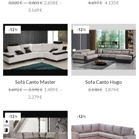
3.020
€
–
3.601
€
2.658
€
–
4.697
€
4.133
€
3.169
€
12
12
%
%
Sofá Canto Master
Sofa Canto Hugo
1.692
€
–
2.590
€
1.489
€
–
2.130
€
1.874
€
2.279
€
12
12
%
%