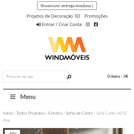
Showroom: entrega imediata »
Projetos de Decoração 3D
Promoções
Entrar / Criar Conta
0 items -
0
€
Menu
Início
/
Todos Produtos
/
Estofos
/
Sofás de Canto
/ Sofa Canto 6252
Pele
12
12
%
%