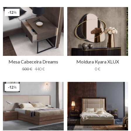
12
%
Mesa Cabeceira Dreams
Moldura Kyara XLUX
500
€
440
€
0
€
12
%