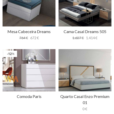
Mesa Cabeceira Dreams
Cama Casal Dreams 505
764
€
672
€
1.607
€
1.414
€
12
%
Comoda Paris
Quarto Casal Enzo Premium
01
0
€