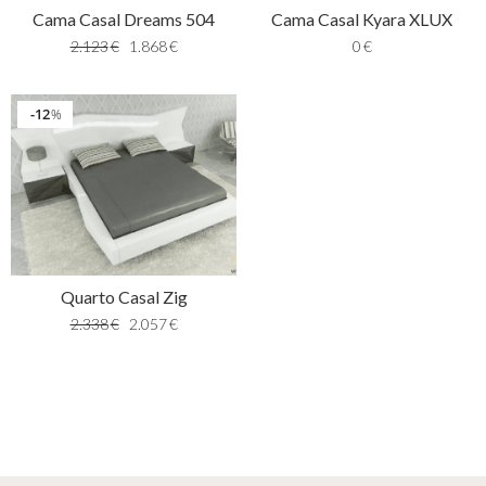
Cama Casal Dreams 504
Cama Casal Kyara XLUX
2.123
€
1.868
€
0
€
12
%
Quarto Casal Zig
2.338
€
2.057
€