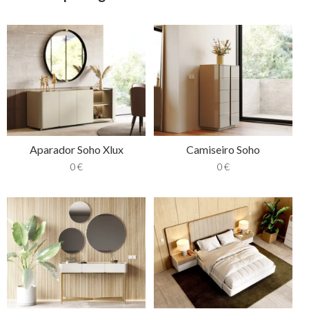
Aparador Soho Xlux
Camiseiro Soho
0
€
0
€