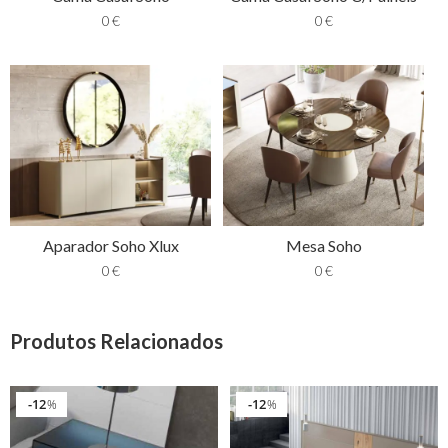
0
€
0
€
Aparador Soho Xlux
Mesa Soho
0
€
0
€
Produtos Relacionados
12
12
%
%