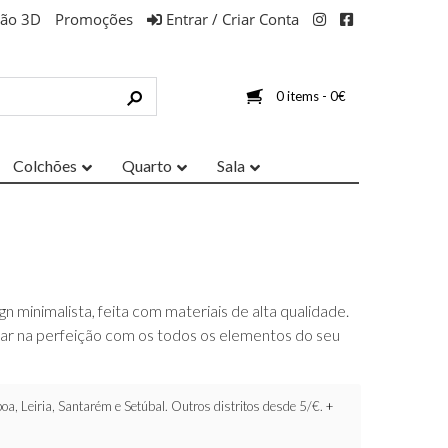
ção 3D
Promoções
Entrar / Criar Conta
0 items -
0
€
Colchões
Quarto
Sala
 minimalista, feita com materiais de alta qualidade.
nar na perfeição com os todos os elementos do seu
oa, Leiria, Santarém e Setúbal. Outros distritos desde 5/€.
+