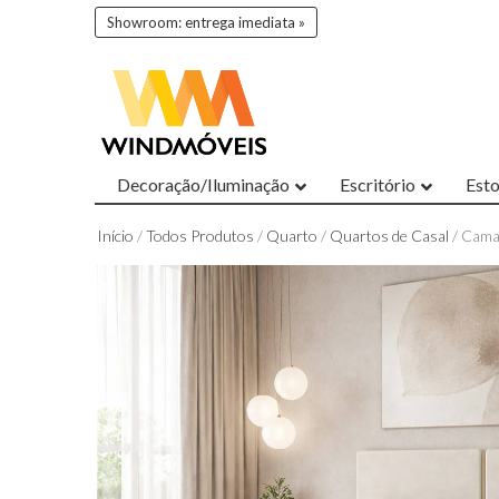
Showroom: entrega imediata »
Decoração/Iluminação
Escritório
Est
Início
/
Todos Produtos
/
Quarto
/
Quartos de Casal
/ Cama