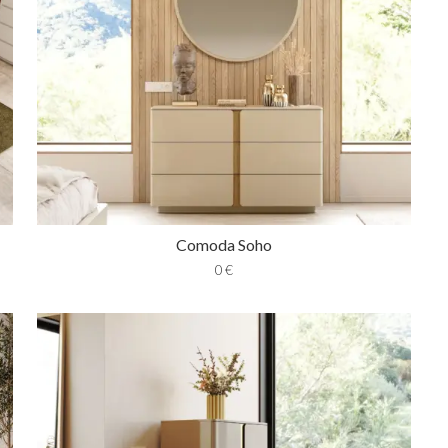
Comoda Soho
0
€