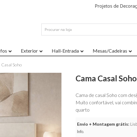
Projetos de Decora
ofos
Exterior
Hall-Entrada
Mesas/Cadeiras
 Casal Soho
Cama Casal Soho
Cama de casal Soho com design
Muito confortável, vai combi
quarto
Envio + Montagem grátis:
Lisb
Info
.