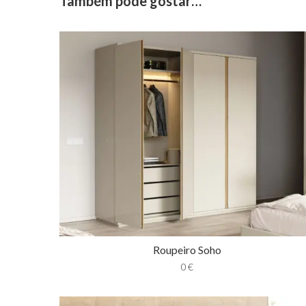
Também pode gostar…
Roupeiro Soho
0
€