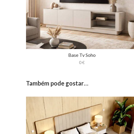
Base Tv Soho
0
€
Também pode gostar…