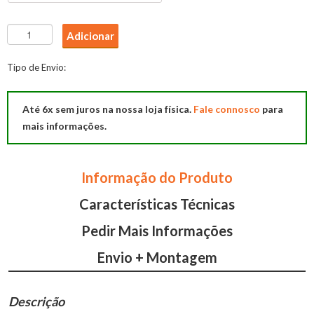
Quantidade
Adicionar
de
Colchão
Tipo de Envio:
Selection
Multielástic
Até 6x sem juros na nossa loja física.
Fale connosco
para
Molaflex
mais informações.
Informação do Produto
Características Técnicas
Pedir Mais Informações
Envio + Montagem
Descrição