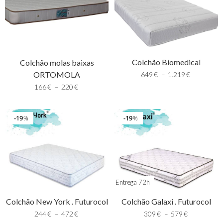
Colchão Biomedical
Colchão molas baixas
ORTOMOLA
649
€
–
1.219
€
166
€
–
220
€
19
19
%
%
Entrega 72h
Colchão New York . Futurocol
Colchão Galaxi . Futurocol
244
€
–
472
€
309
€
–
579
€