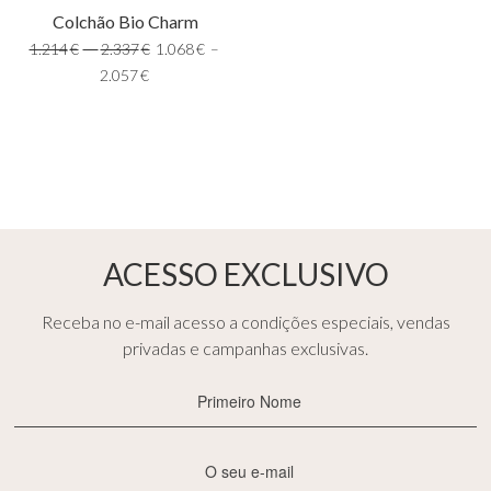
Colchão Bio Charm
1.214
€
–
2.337
€
1.068
€
–
2.057
€
ACESSO EXCLUSIVO
Receba no e-mail acesso a condições especiais, vendas
privadas e campanhas exclusivas.
Primeiro
Nome
(Obrigatório)
E-
mail