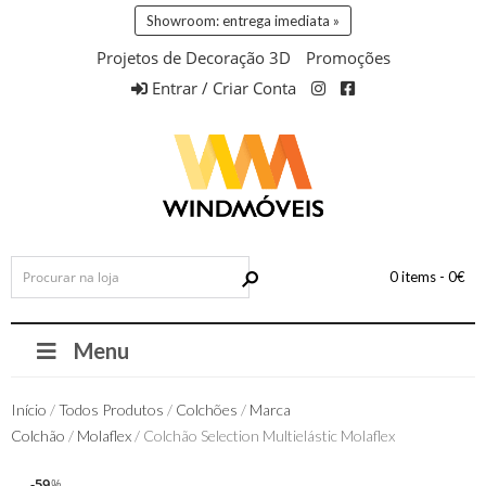
Showroom: entrega imediata »
Projetos de Decoração 3D
Promoções
Entrar / Criar Conta
0 items -
0
€
Menu
Início
/
Todos Produtos
/
Colchões
/
Marca
Colchão
/
Molaflex
/ Colchão Selection Multielástic Molaflex
59
59
%
%