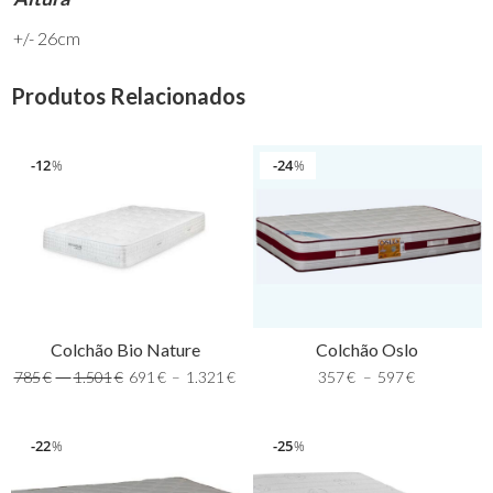
+/- 26cm
Produtos Relacionados
12
24
%
%
Colchão Bio Nature
Colchão Oslo
785
€
–
1.501
€
691
€
–
1.321
€
357
€
–
597
€
22
25
%
%