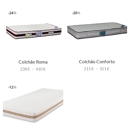
24
20
%
%
Colchão Conforto
Colchão Roma
215
€
–
351
€
238
€
–
410
€
12
%