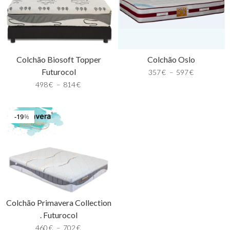
Colchão Biosoft Topper
Colchão Oslo
Futurocol
357
€
–
597
€
498
€
–
814
€
19
%
Colchão Primavera Collection
. Futurocol
460
€
–
702
€