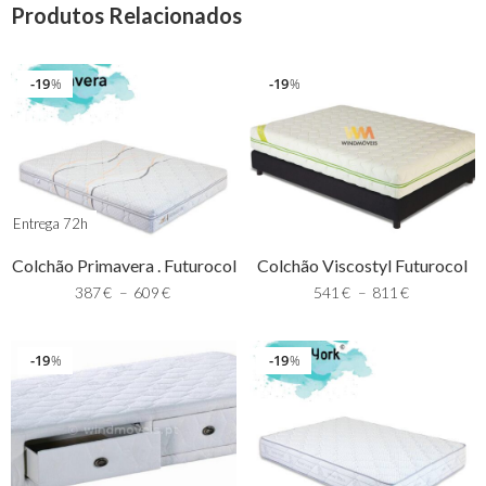
Produtos Relacionados
19
19
%
%
Entrega 72h
Colchão Primavera . Futurocol
Colchão Viscostyl Futurocol
387
€
–
609
€
541
€
–
811
€
19
19
%
%