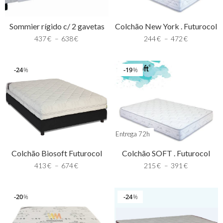
Sommier rígido c/ 2 gavetas
Colchão New York . Futurocol
437
€
–
638
€
244
€
–
472
€
24
19
%
%
Entrega 72h
Colchão Biosoft Futurocol
Colchão SOFT . Futurocol
413
€
–
674
€
215
€
–
391
€
20
24
%
%