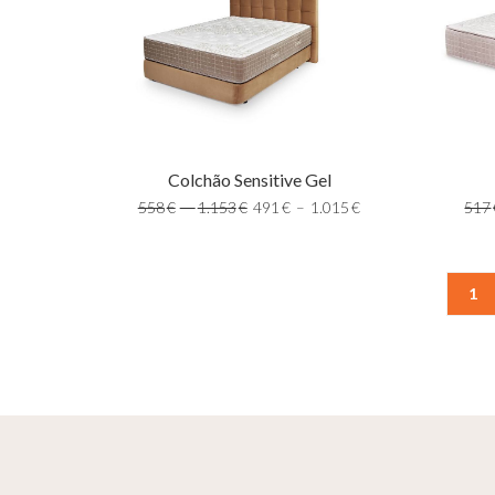
Colchão Sensitive Gel
517
558
€
–
1.153
€
491
€
–
1.015
€
1