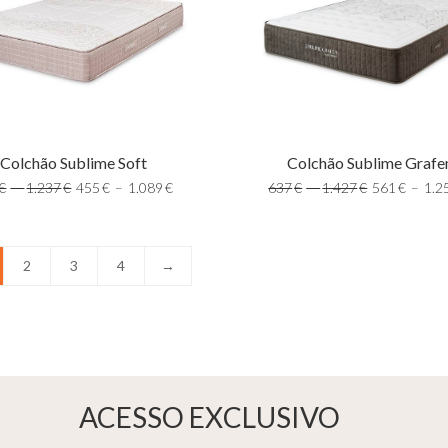
Colchão Sublime Grafe
Colchão Sublime Soft
637
€
–
1.427
€
561
€
–
1.2
€
–
1.237
€
455
€
–
1.089
€
2
3
4
→
ACESSO EXCLUSIVO