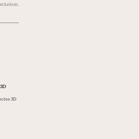
clusivas.
 3D
jectos 3D