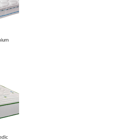
mium
edic