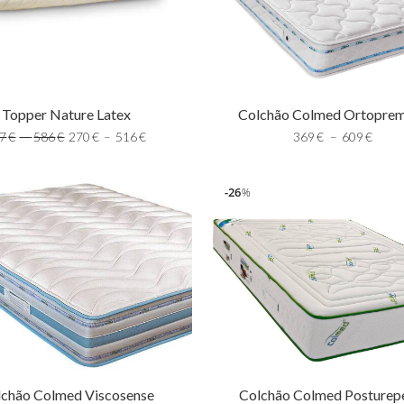
Topper Nature Latex
Colchão Colmed Ortopre
7
€
–
586
€
270
€
–
516
€
369
€
–
609
€
26
%
lchão Colmed Viscosense
Colchão Colmed Posturep