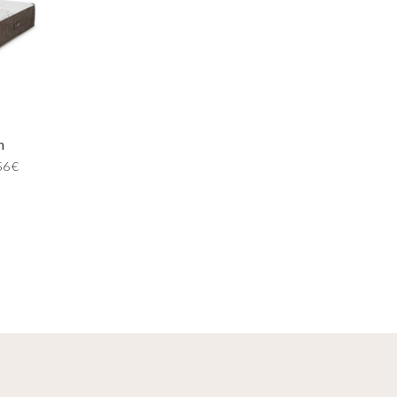
n
56
€