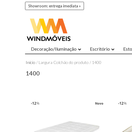
Showroom: entrega imediata »
Decoração/Iluminação
Escritório
Est
Início
/ Largura Colchão do produto / 1400
1400
12
12
%
%
Novo