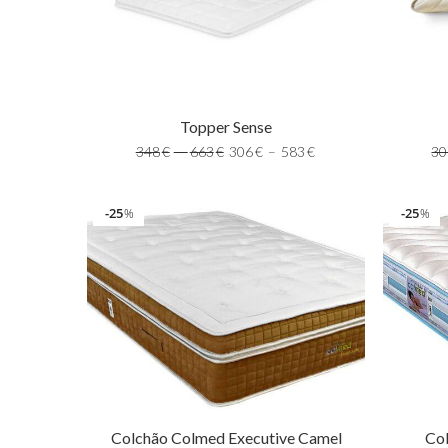
Topper Sense
348
€
–
663
€
306
€
–
583
€
30
25
25
%
%
Colchão Colmed Executive Camel
Co