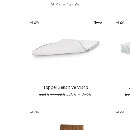
909
€
–
1.649
€
12
12
%
%
Novo
Topper Sensitive Visco
28
236
€
–
450
€
208
€
–
396
€
12
12
%
%