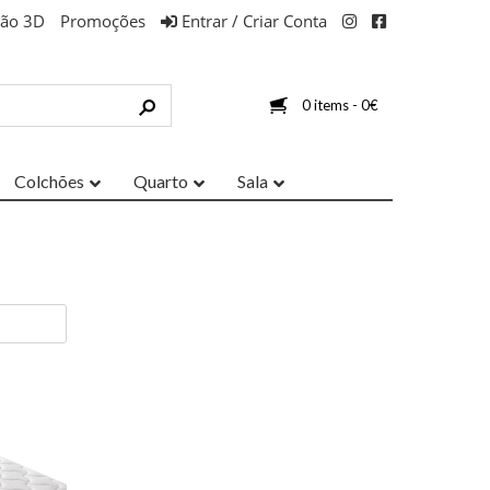
ção 3D
Promoções
Entrar / Criar Conta
0 items -
0
€
Colchões
Quarto
Sala