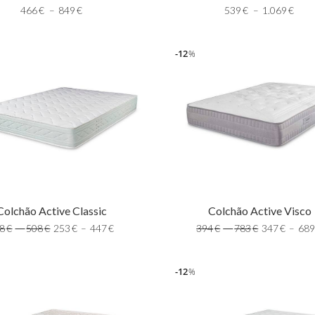
466
€
–
849
€
539
€
–
1.069
€
12
%
Colchão Active Classic
Colchão Active Visco
8
€
–
508
€
253
€
–
447
€
394
€
–
783
€
347
€
–
68
12
%