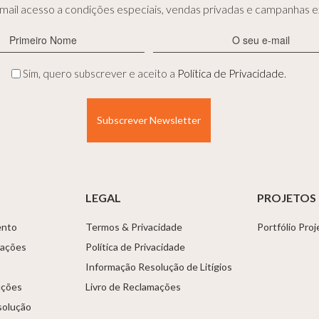
ail acesso a condições especiais, vendas privadas e campanhas ex
Primeiro
E-
Nome
mail
(Obrigatório)
(Obrigatório)
Privacidade
Sim, quero subscrever e aceito a
Política de Privacidade
.
(Obrigatório)
LEGAL
PROJETOS
ento
Termos & Privacidade
Portfólio Pro
tações
Política de Privacidade
Informação Resolução de Litígios
uções
Livro de Reclamações
solução