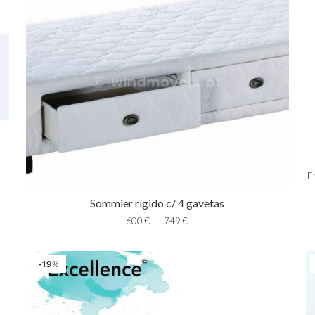
E
Sommier rígido c/ 4 gavetas
600
€
–
749
€
19
%