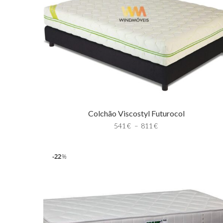
Colchão Viscostyl Futurocol
541
€
–
811
€
22
%