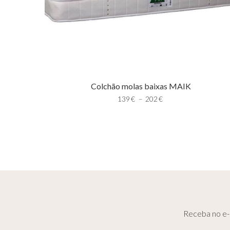
Colchão molas baixas MAIK
139
€
–
202
€
Receba no e-m