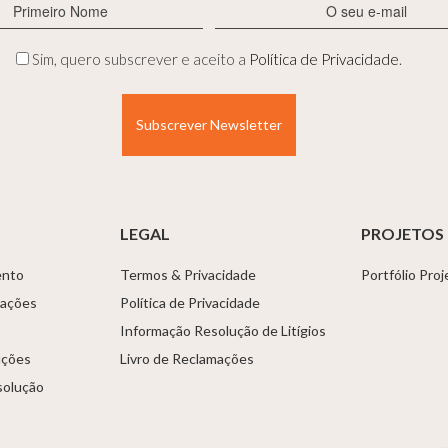
Primeiro
E-
Nome
mail
(Obrigatório)
(Obrigatório)
Privacidade
Sim, quero subscrever e aceito a
Política de Privacidade
.
(Obrigatório)
LEGAL
PROJETOS
ento
Termos & Privacidade
Portfólio Pro
tações
Política de Privacidade
Informação Resolução de Litígios
uções
Livro de Reclamações
solução