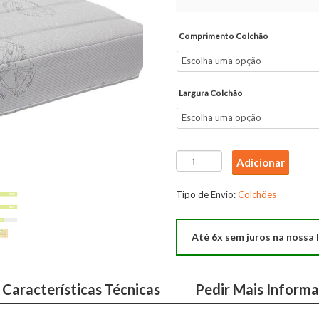
Comprimento Colchão
Largura Colchão
Quantidade
Adicionar
de
Colchão
Tipo de Envio:
Colchões
Biomedical
Até 6x sem juros na nossa l
Características Técnicas
Pedir Mais Inform