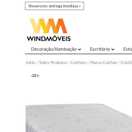
Showroom: entrega imediata »
Decoração/Iluminação
Escritório
Est
Início
/
Todos Produtos
/
Colchões
/
Marca Colchão
/
Colch
25
25
%
%