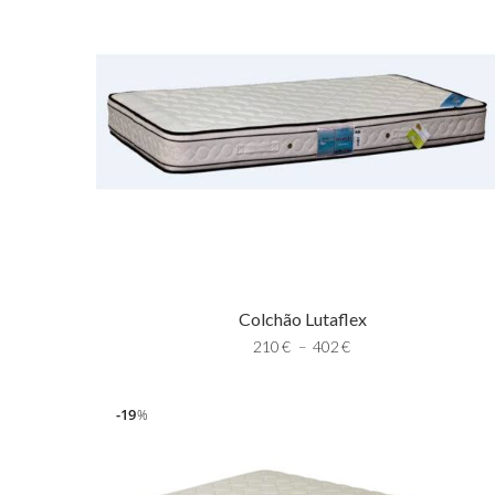
Colchão Lutaflex
210
€
–
402
€
19
%