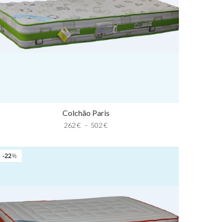
Colchão Paris
262
€
–
502
€
22
%