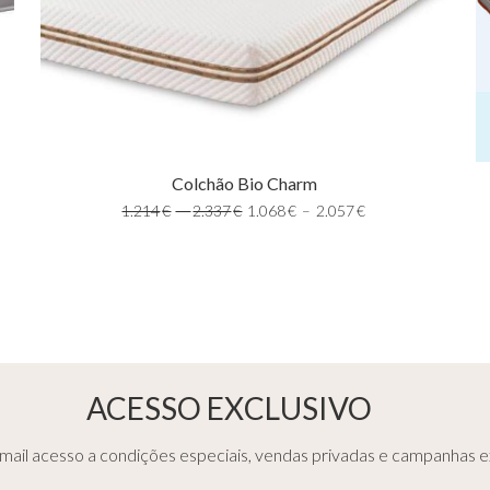
Colchão Bio Charm
1.214
€
–
2.337
€
1.068
€
–
2.057
€
ACESSO EXCLUSIVO
ail acesso a condições especiais, vendas privadas e campanhas ex