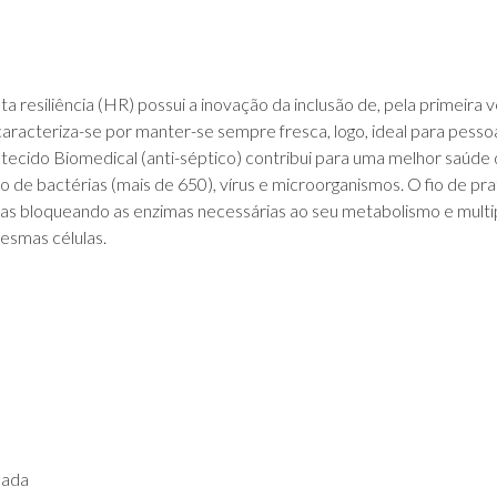
a resiliência (HR) possui a inovação da inclusão de, pela primeira 
racteriza-se por manter-se sempre fresca, logo, ideal para pessoa
tecido Biomedical (anti-séptico) contribui para uma melhor saúde 
de bactérias (mais de 650), vírus e microorganismos. O fio de prat
as bloqueando as enzimas necessárias ao seu metabolismo e multipl
smas células.
sada