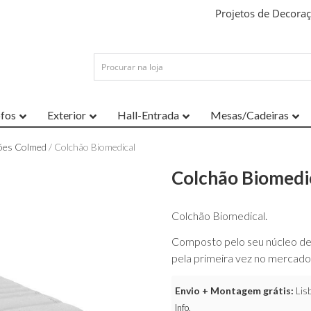
Projetos de Decora
ofos
Exterior
Hall-Entrada
Mesas/Cadeiras
ões Colmed
/ Colchão Biomedical
Colchão Biomedi
Colchão Biomedical.
Composto pelo seu núcleo de a
pela primeira vez no mercad
Envio + Montagem grátis:
Lisb
Info
.