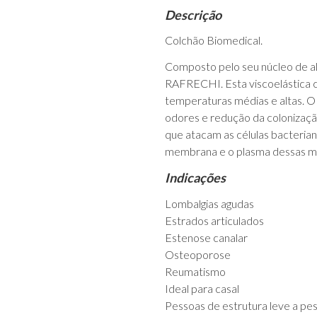
Descrição
Colchão Biomedical.
Composto pelo seu núcleo de alt
RAFRECHI. Esta viscoelástica ca
temperaturas médias e altas. O 
odores e redução da colonização 
que atacam as células bacterian
membrana e o plasma dessas me
Indicações
Lombalgias agudas
Estrados articulados
Estenose canalar
Osteoporose
Reumatismo
Ideal para casal
Pessoas de estrutura leve a pe