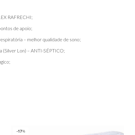
OFLEX RAFRECHI;
ontos de apoio;
espiratória – melhor qualidade de sono;
ta (Silver Lon) – ANTI-SÉPTICO;
ngico;
17
%