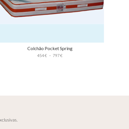
Colchão Pocket Spring
454
€
–
797
€
clusivas.