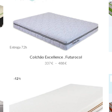
Entrega 72h
Colchão Excellence . Futurocol
337
€
–
488
€
12
%