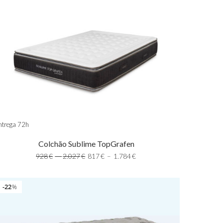
ntrega 72h
Colchão Sublime TopGrafen
928
€
–
2.027
€
817
€
–
1.784
€
22
%