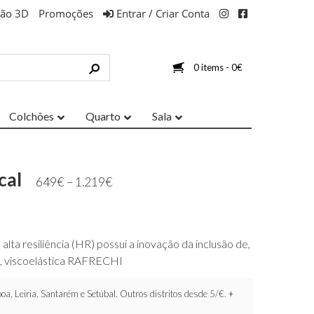
ção 3D
Promoções
Entrar / Criar Conta
0 items -
0
€
Colchões
Quarto
Sala
cal
649
€
–
1.219
€
lta resiliência (HR) possui a inovação da inclusão de,
o, viscoelástica RAFRECHI
oa, Leiria, Santarém e Setúbal. Outros distritos desde 5/€.
+