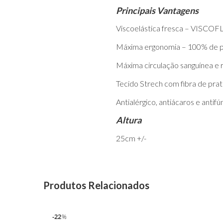
Principais Vantagens
Viscoelástica fresca – VISC
Máxima ergonomia – 100% de p
Máxima circulação sanguínea e r
Tecido Strech com fibra de pra
Antialérgico, antiácaros e antifú
Altura
25cm +/-
Produtos Relacionados
22
%