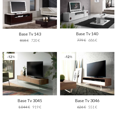
Base Tv 140
Base Tv 143
779
€
686
€
818
€
720
€
12
12
%
%
Base Tv 3045
Base Tv 3046
1.044
€
919
€
626
€
551
€