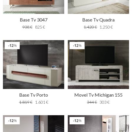
Base Tv 3047
Base Tv Quadra
938
€
825
€
1.420
€
1.250
€
12
12
%
%
Base Tv Porto
Movel Tv Michigan 155
1.819
€
1.601
€
344
€
303
€
12
12
%
%