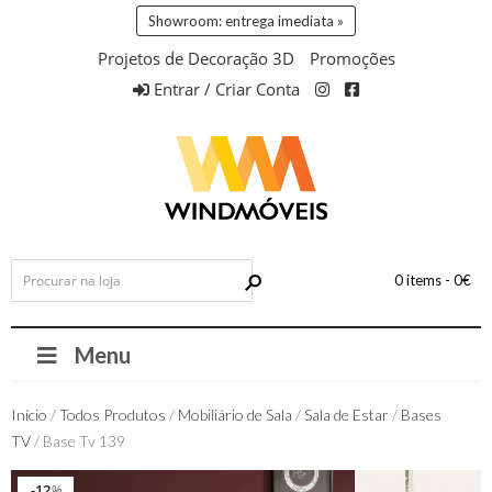
Showroom: entrega imediata »
Projetos de Decoração 3D
Promoções
Entrar / Criar Conta
0 items -
0
€
Menu
Início
/
Todos Produtos
/
Mobiliário de Sala
/
Sala de Estar
/
Bases
TV
/ Base Tv 139
12
12
%
%