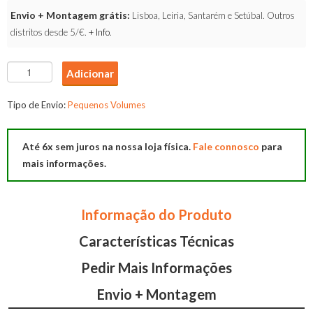
Envio + Montagem grátis:
Lisboa, Leiria, Santarém e Setúbal. Outros
distritos desde 5/€.
+ Info
.
Quantidade
Adicionar
de
Base
Tipo de Envio:
Pequenos Volumes
Tv
139
Até 6x sem juros na nossa loja física.
Fale connosco
para
mais informações.
Informação do Produto
Características Técnicas
Pedir Mais Informações
Envio + Montagem