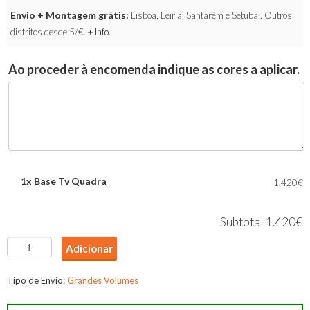
Envio + Montagem grátis:
Lisboa, Leiria, Santarém e Setúbal. Outros
distritos desde 5/€.
+ Info
.
Ao proceder à encomenda indique as cores a aplicar.
1x
Base Tv Quadra
1.420€
Subtotal
1.420€
Quantidade
Adicionar
de
Base
Tipo de Envio:
Grandes Volumes
Tv