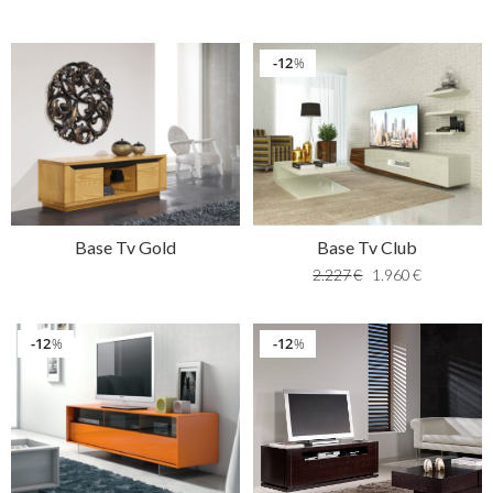
12
%
Base Tv Gold
Base Tv Club
2.227
€
1.960
€
12
12
%
%