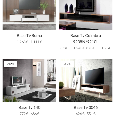
Base Tv Roma
Base Tv Coimbra
9208N/9210L
1.263
€
1.111
€
998
€
–
1.248
€
878
€
–
1.098
€
12
12
%
%
Base Tv 3046
Base Tv 140
626
€
551
€
779
€
686
€