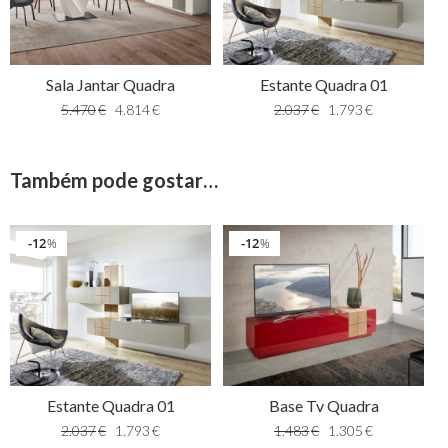
Sala Jantar Quadra
Estante Quadra 01
5.470
€
4.814
€
2.037
€
1.793
€
Também pode gostar…
12
12
%
%
Estante Quadra 01
Base Tv Quadra
2.037
€
1.793
€
1.483
€
1.305
€