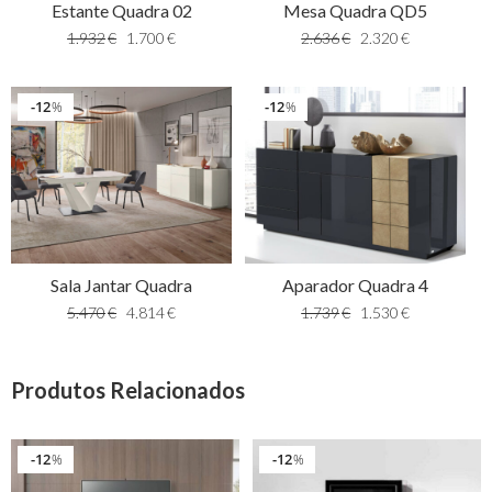
Estante Quadra 02
Mesa Quadra QD5
1.932
€
1.700
€
2.636
€
2.320
€
12
12
%
%
Sala Jantar Quadra
Aparador Quadra 4
5.470
€
4.814
€
1.739
€
1.530
€
Produtos Relacionados
12
12
%
%