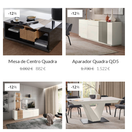
12
12
%
%
Mesa de Centro Quadra
Aparador Quadra QD5
1.002
€
882
€
1.730
€
1.522
€
12
12
%
%