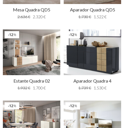
Mesa Quadra QD5
Aparador Quadra QD5
2.636
€
2.320
€
1.730
€
1.522
€
12
12
%
%
Estante Quadra 02
Aparador Quadra 4
1.932
€
1.700
€
1.739
€
1.530
€
12
12
%
%