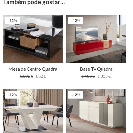
Também pode gostar…
12
12
%
%
Mesa de Centro Quadra
Base Tv Quadra
1.002
€
882
€
1.483
€
1.305
€
12
12
%
%