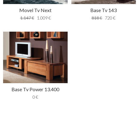
Movel Tv Next
Base Tv 143
1.147
€
1.009
€
818
€
720
€
Base Tv Power 13.400
0
€