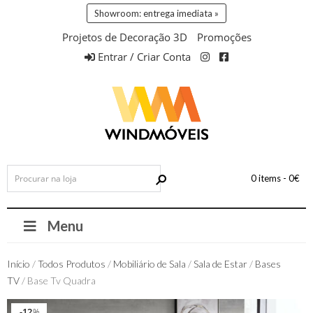
Showroom: entrega imediata »
Projetos de Decoração 3D
Promoções
Entrar / Criar Conta
0 items -
0
€
Menu
Início
/
Todos Produtos
/
Mobiliário de Sala
/
Sala de Estar
/
Bases
TV
/ Base Tv Quadra
12
12
%
%