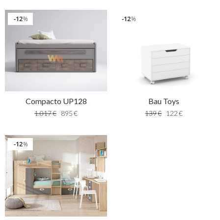
12
12
%
%
Compacto UP128
Bau Toys
1.017
€
895
€
139
€
122
€
12
%