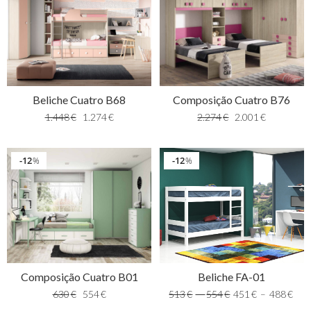
Beliche Cuatro B68
Composição Cuatro B76
1.448
€
1.274
€
2.274
€
2.001
€
12
12
%
%
Composição Cuatro B01
Beliche FA-01
630
€
554
€
513
€
–
554
€
451
€
–
488
€