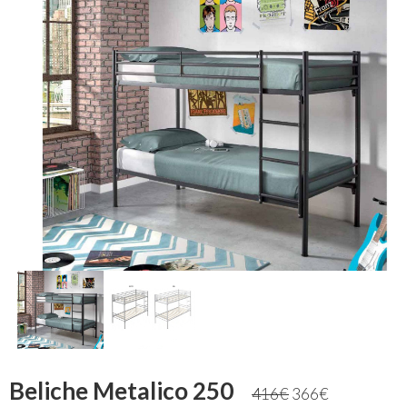
Beliche Metalico 250
416
€
366
€