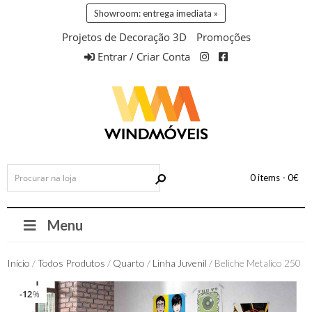
Showroom: entrega imediata »
Projetos de Decoração 3D
Promoções
Entrar / Criar Conta
0 items -
0
€
Menu
Início
/
Todos Produtos
/
Quarto
/
Linha Juvenil
/ Beliche Metalico 250
12
12
%
%