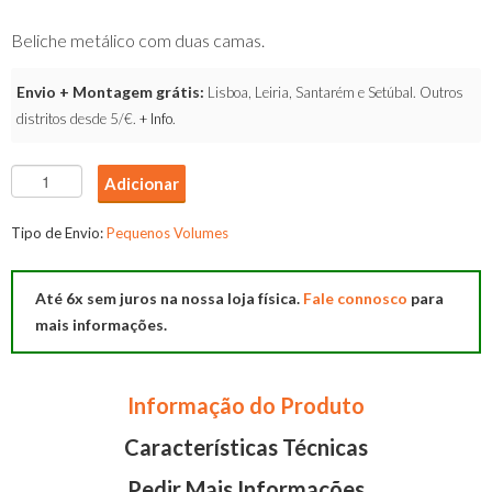
Beliche metálico com duas camas.
Envio + Montagem grátis:
Lisboa, Leiria, Santarém e Setúbal. Outros
distritos desde 5/€.
+ Info
.
Quantidade
Adicionar
de
Beliche
Tipo de Envio:
Pequenos Volumes
Metalico
250
Até 6x sem juros na nossa loja física.
Fale connosco
para
mais informações.
Informação do Produto
Características Técnicas
Pedir Mais Informações