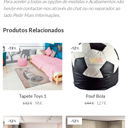
Para aceder a todas as opções de medidas e Acabamentos não
hesite em contactar-nos através do chat ou no separador ao
lado Pedir Mais Informações.
Produtos Relacionados
13
12
%
%
Tapete Toys 1
Pouf Bola
112
€
98
€
144
€
127
€
12
12
%
%