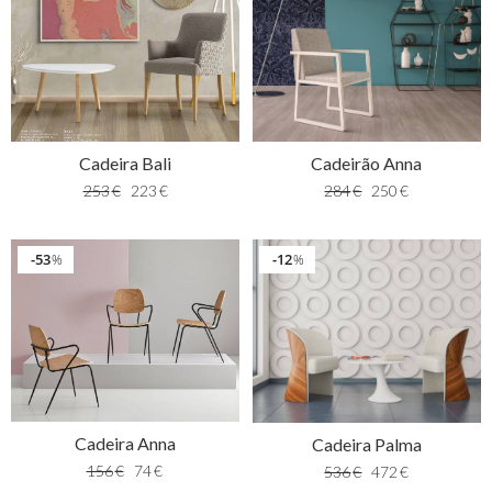
Cadeira Bali
Cadeirão Anna
253
€
223
€
284
€
250
€
53
12
%
%
Cadeira Anna
Cadeira Palma
156
€
74
€
536
€
472
€