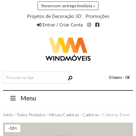
Showroom: entrega imediata »
Projetos de Decoração 3D
Promoções
Entrar / Criar Conta
0 items -
0
€
Menu
Início
/
Todos Produtos
/
Mesas/Cadeiras
/
Cadeiras
/ Cadeirão Elane
12
12
%
%