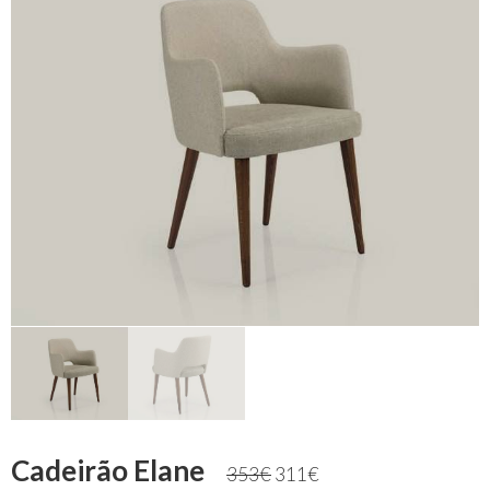
Cadeirão Elane
353
€
311
€