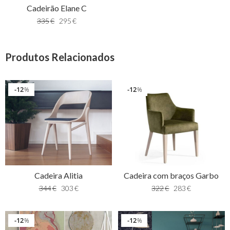
Cadeirão Elane C
335
€
295
€
Produtos Relacionados
12
12
%
%
Cadeira Alitia
Cadeira com braços Garbo
344
€
303
€
322
€
283
€
12
12
%
%