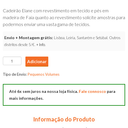
Cadeirão Elane com revestimento em tecido e pés em
madeira de Faia quanto ao revestimento solicite amostras para
podermos enviar uma vasta gama de tecidos.
Envio + Montagem grátis:
Lisboa, Leiria, Santarém e Setúbal. Outros
distritos desde 5/€.
+ Info
.
Quantidade
Adicionar
de
Cadeirão
Tipo de Envio:
Pequenos Volumes
Elane
Até 6x sem juros na nossa loja física.
Fale connosco
para
mais informações.
Informação do Produto