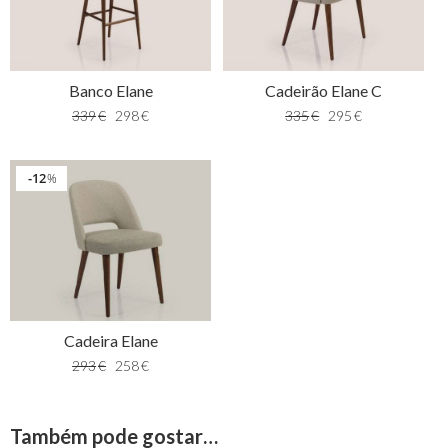
Banco Elane
Cadeirão Elane C
339
€
298
€
335
€
295
€
12
%
Cadeira Elane
293
€
258
€
Também pode gostar…