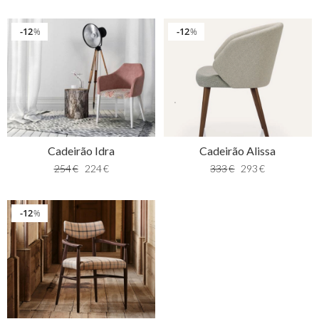
12
12
%
%
Cadeirão Idra
Cadeirão Alissa
254
€
224
€
333
€
293
€
12
%