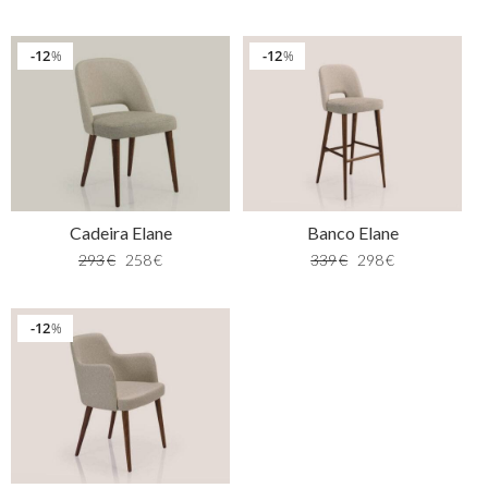
12
12
%
%
Cadeira Elane
Banco Elane
293
€
258
€
339
€
298
€
12
%