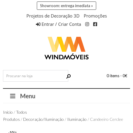
Showroom: entrega imediata »
Projetos de Decoração 3D
Promoções
Entrar / Criar Conta
0 items -
0
€
Menu
Início
/
Todos
Produtos
/
Decoração/Iluminação
/
Iluminação
/ Candeeiro Cerclee
10
10
%
%