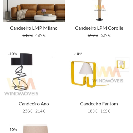
Candeeiro LMP Milano
Candeeiro LPM Corolle
543
€
489
€
699
€
629
€
10
10
%
%
Candeeiro Ano
Candeeiro Fantom
238
€
214
€
183
€
165
€
10
%