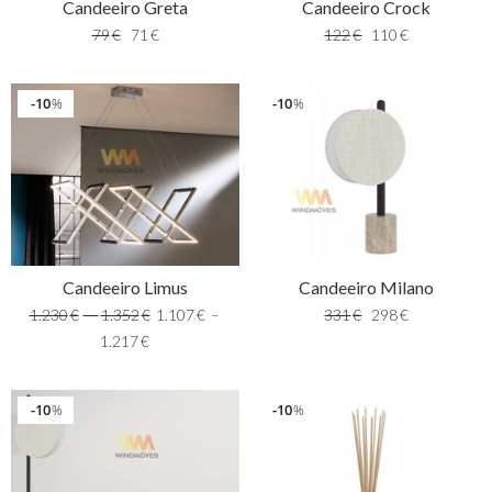
Candeeiro Crock
Candeeiro Greta
122
€
110
€
79
€
71
€
10
10
%
%
Candeeiro Limus
Candeeiro Milano
1.230
€
–
1.352
€
1.107
€
–
331
€
298
€
1.217
€
10
10
%
%