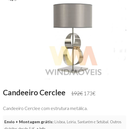
Candeeiro Cerclee
192
€
173
€
Candeeiro Cerclee com estrutura metálica.
Envio + Montagem grátis:
Lisboa, Leiria, Santarém e Setúbal. Outros
distritos desde 5/€.
+ Info
.