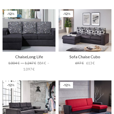
12
12
%
%
ChaiseLong Life
Sofa Chaise Cubo
1.004
€
–
1.247
€
884
€
–
697
€
613
€
1.097
€
12
12
%
%