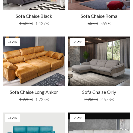
Sofa Chaise Black
Sofa Chaise Roma
1.622
€
1.427
€
635
€
559
€
12
12
%
%
Sofa Chaise Orly
Sofa Chaise Long Ankor
2.930
€
2.578
€
1.960
€
1.725
€
12
12
%
%