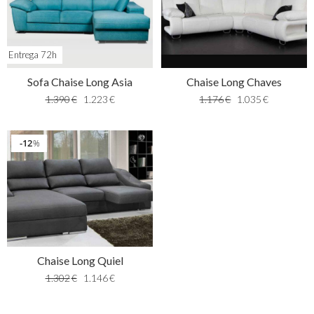
Entrega 72h
Sofa Chaise Long Asia
Chaise Long Chaves
1.390
€
1.223
€
1.176
€
1.035
€
12
%
Chaise Long Quiel
1.302
€
1.146
€