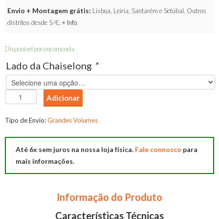
Envio + Montagem grátis:
Lisboa, Leiria, Santarém e Setúbal. Outros
distritos desde 5/€.
+ Info
.
Disponível por encomenda
Lado da Chaiselong
*
Quantidade
Adicionar
de
Chaise
Tipo de Envio:
Grandes Volumes
Long
Ice
Até 6x sem juros na nossa loja física.
Fale connosco
para
mais informações.
Informação do Produto
Características Técnicas