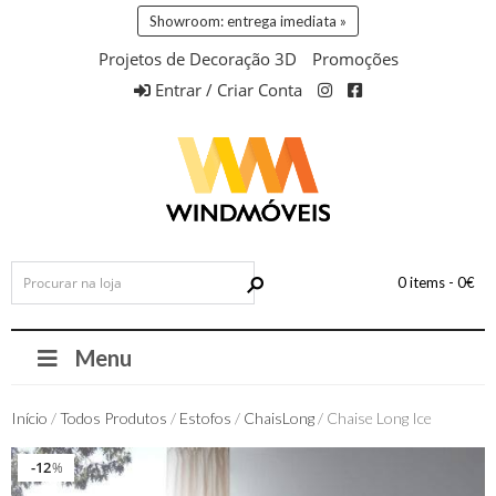
Showroom: entrega imediata »
Projetos de Decoração 3D
Promoções
Entrar / Criar Conta
0 items -
0
€
Menu
Início
/
Todos Produtos
/
Estofos
/
ChaisLong
/ Chaise Long Ice
12
12
%
%