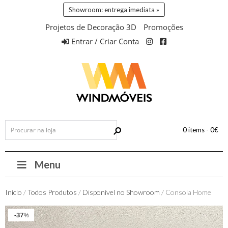
Showroom: entrega imediata »
Projetos de Decoração 3D
Promoções
Entrar / Criar Conta
0 items -
0
€
Menu
Início
/
Todos Produtos
/
Disponível no Showroom
/ Consola Home
Entrega 72h
37
37
%
%