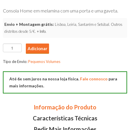
Consola Home em melamina com uma porta e uma gaveta.
Envio + Montagem grátis:
Lisboa, Leiria, Santarém e Setúbal. Outros
distritos desde 5/€.
+ Info
.
Quantidade
Adicionar
de
Consola
Tipo de Envio:
Pequenos Volumes
Home
Até 6x sem juros na nossa loja física.
Fale connosco
para
mais informações.
Informação do Produto
Características Técnicas
Pedir Mais Informações