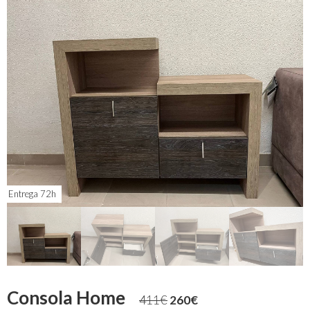
Entrega 72h
Consola Home
411
€
260
€