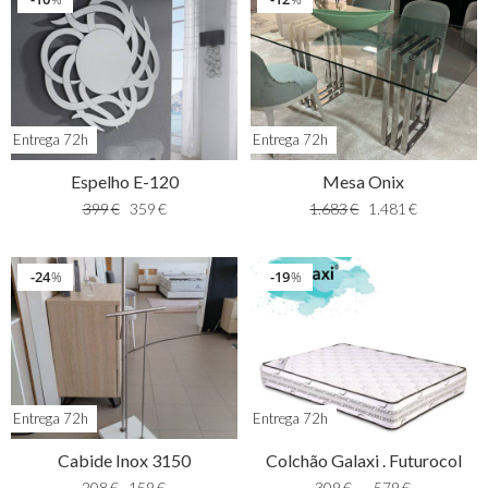
Entrega 72h
Entrega 72h
Espelho E-120
Mesa Onix
399
€
359
€
1.683
€
1.481
€
24
19
%
%
Entrega 72h
Entrega 72h
Cabide Inox 3150
Colchão Galaxi . Futurocol
208
€
159
€
309
€
–
579
€