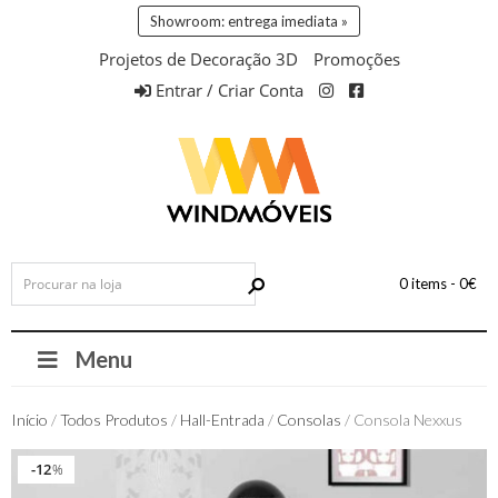
Showroom: entrega imediata »
Projetos de Decoração 3D
Promoções
Entrar / Criar Conta
0 items -
0
€
Menu
Início
/
Todos Produtos
/
Hall-Entrada
/
Consolas
/ Consola Nexxus
12
12
%
%