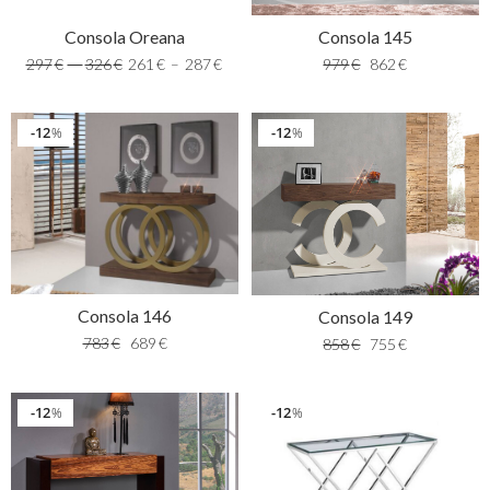
Consola Oreana
Consola 145
297
€
–
326
€
261
€
–
287
€
979
€
862
€
12
12
%
%
Consola 146
Consola 149
783
€
689
€
858
€
755
€
12
12
%
%