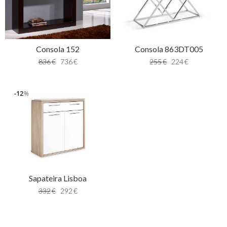
Consola 152
Consola 863DT005
836
€
736
€
255
€
224
€
12
%
Sapateira Lisboa
332
€
292
€