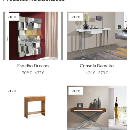
10
12
%
%
Espelho Dreams
Consola Bamako
708
€
637
€
424
€
373
€
12
12
%
%