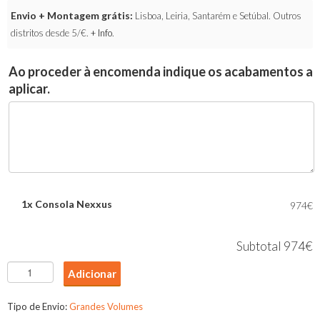
Envio + Montagem grátis:
Lisboa, Leiria, Santarém e Setúbal. Outros
distritos desde 5/€.
+ Info
.
Ao proceder à encomenda indique os acabamentos a
aplicar.
1x
Consola Nexxus
974€
Subtotal
974€
Quantidade
Adicionar
de
Consola
Tipo de Envio:
Grandes Volumes