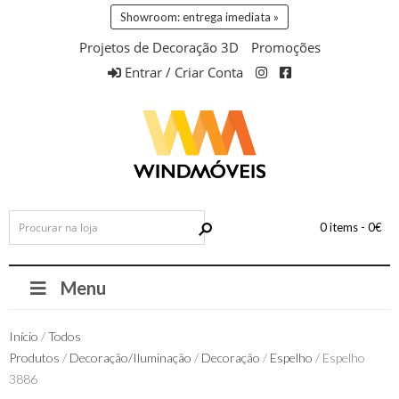
Showroom: entrega imediata »
Projetos de Decoração 3D
Promoções
Entrar / Criar Conta
0 items -
0
€
Menu
Início
/
Todos
Produtos
/
Decoração/Iluminação
/
Decoração
/
Espelho
/ Espelho
3886
Entrega 72h