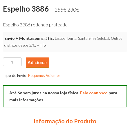
Espelho 3886
255
€
230
€
Espelho 3886 redondo prateado.
Envio + Montagem grátis:
Lisboa, Leiria, Santarém e Setúbal. Outros
distritos desde 5/€.
+ Info
.
Quantidade
Adicionar
de
Espelho
Tipo de Envio:
Pequenos Volumes
3886
Até 6x sem juros na nossa loja física.
Fale connosco
para
mais informações.
Informação do Produto