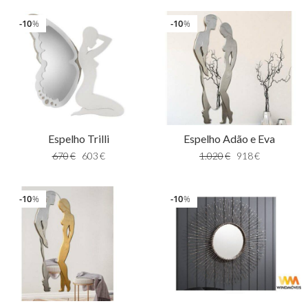
10
10
%
%
Espelho Trilli
Espelho Adão e Eva
670
€
603
€
1.020
€
918
€
10
10
%
%