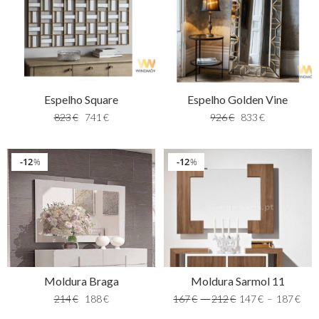
Espelho Square
Espelho Golden Vine
823
€
741
€
926
€
833
€
12
12
%
%
Moldura Braga
Moldura Sarmol 11
214
€
188
€
167
€
–
212
€
147
€
–
187
€