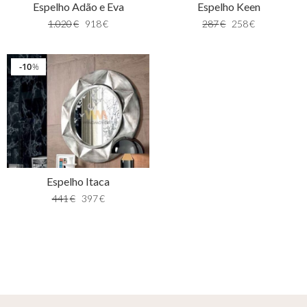
Espelho Adão e Eva
Espelho Keen
1.020
€
918
€
287
€
258
€
10
%
Espelho Itaca
441
€
397
€