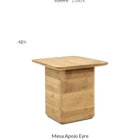
1.205
€
1.060
€
12
%
Mesa Apoio Eyre