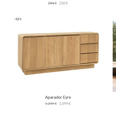
284
€
250
€
12
%
Aparador Eyre
1.249
€
1.099
€