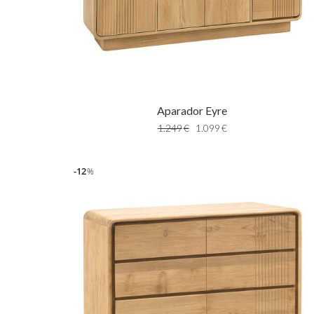
Aparador Eyre
1.249
€
1.099
€
12
%