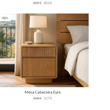
459
€
404
€
12
%
Mesa Cabeceira Eyre
258
€
227
€