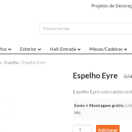
Projetos de Decora
ofos
Exterior
Hall-Entrada
Mesas/Cadeiras
o
/
Espelho
/ Espelho Eyre
Espelho Eyre
37
Espelho Eyre com cantos red
Envio + Montagem grátis:
Lisb
Info
.
Quantidade
Adicionar