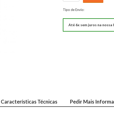
de
Espelho
Tipo de Envio:
Eyre
Até 6x sem juros na nossa l
Características Técnicas
Pedir Mais Inform