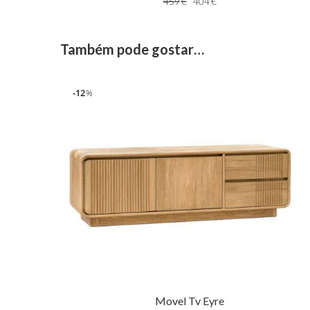
459
€
404
€
Também pode gostar…
12
%
Movel Tv Eyre