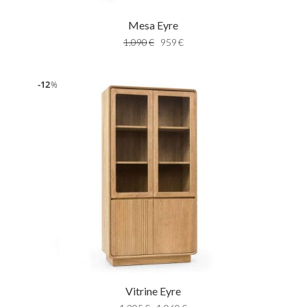
Mesa Eyre
1.090
€
959
€
12
%
Vitrine Eyre