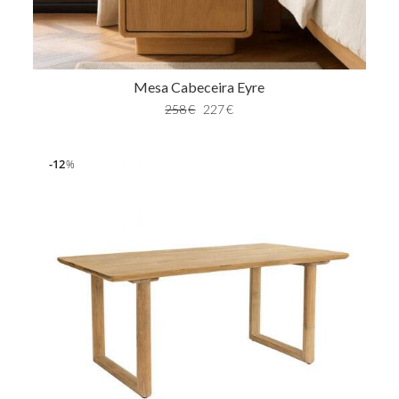
Mesa Cabeceira Eyre
258
€
227
€
12
%