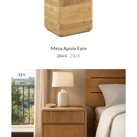
Mesa Apoio Eyre
284
€
250
€
12
%