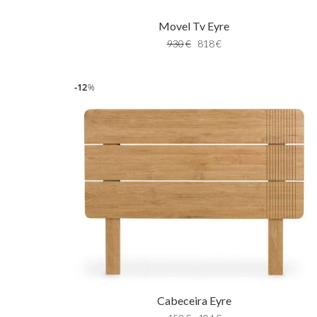
Movel Tv Eyre
930
€
818
€
12
%
Cabeceira Eyre