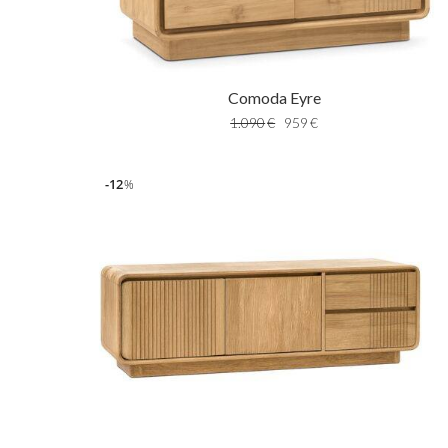
Comoda Eyre
1.090
€
959
€
12
%