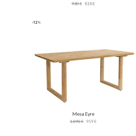
930
€
818
€
12
%
Mesa Eyre
1.090
€
959
€