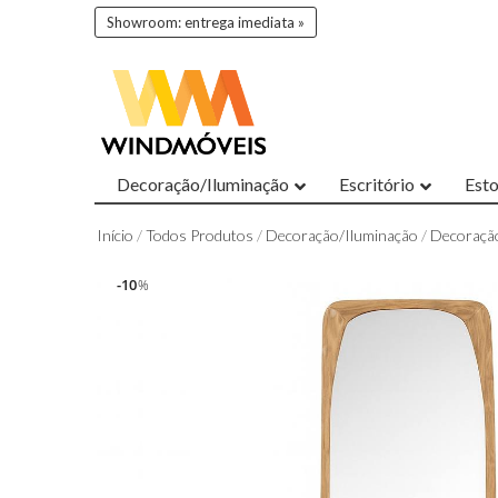
Showroom: entrega imediata »
Decoração/Iluminação
Escritório
Est
Início
/
Todos Produtos
/
Decoração/Iluminação
/
Decoraçã
10
10
%
%