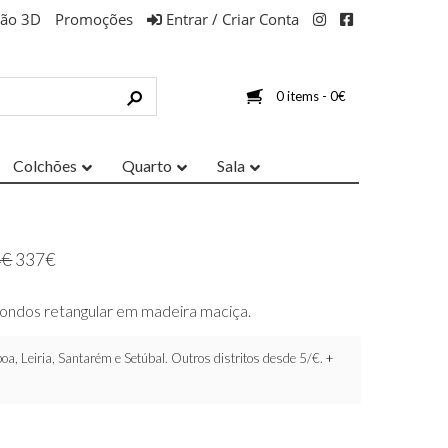
ção 3D
Promoções
Entrar / Criar Conta
0 items -
0
€
Colchões
Quarto
Sala
4
€
337
€
ondos retangular em madeira maciça.
oa, Leiria, Santarém e Setúbal. Outros distritos desde 5/€.
+