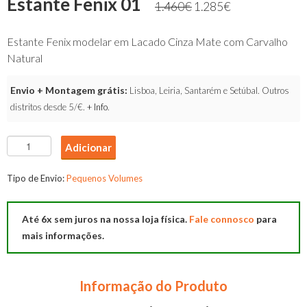
Estante Fenix 01
1.460
€
1.285
€
Estante Fenix modelar em Lacado Cinza Mate com Carvalho
Natural
Envio + Montagem grátis:
Lisboa, Leiria, Santarém e Setúbal. Outros
distritos desde 5/€.
+ Info
.
Quantidade
Adicionar
de
Estante
Tipo de Envio:
Pequenos Volumes
Fenix
01
Até 6x sem juros na nossa loja física.
Fale connosco
para
mais informações.
Informação do Produto