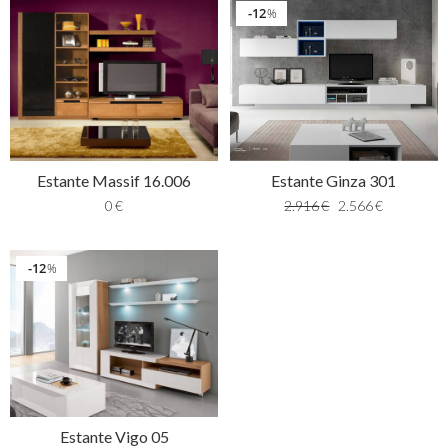
12
%
Estante Ginza 301
Estante Massif 16.006
2.916
€
2.566
€
0
€
12
%
Estante Vigo 05