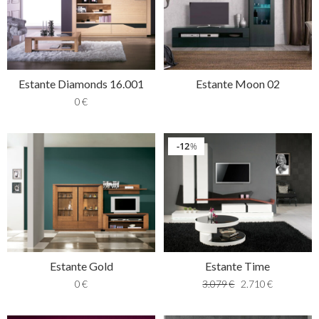
Estante Diamonds 16.001
Estante Moon 02
0
€
12
%
Estante Gold
Estante Time
0
€
3.079
€
2.710
€