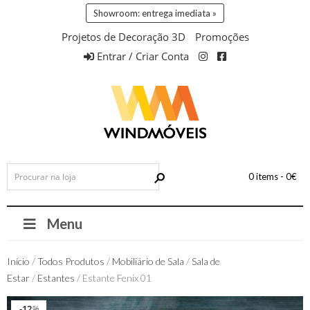
Showroom: entrega imediata »
Projetos de Decoração 3D
Promoções
Entrar / Criar Conta
0 items -
0
€
Menu
Início
/
Todos Produtos
/
Mobiliário de Sala
/
Sala de
Estar
/
Estantes
/ Estante Fenix 01
Entrega 72h
12
12
%
%