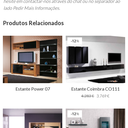
hesite em contactar-nos através do chat ou no separador ao
lado Pedir Mais Informações.
Produtos Relacionados
12
%
Estante Power 07
Estante Coimbra CO111
4.283
€
3.769
€
12
%