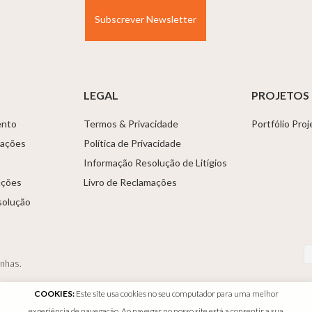
LEGAL
PROJETOS
ento
Termos & Privacidade
Portfólio Pro
tações
Política de Privacidade
Informação Resolução de Litígios
uções
Livro de Reclamações
solução
anhas.
COOKIES:
Este site usa cookies no seu computador para uma melhor
experiência de navegação. Ao navegar no nosso site está a consentir a sua