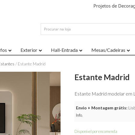
Projetos de Decora
ofos
Exterior
Hall-Entrada
Mesas/Cadeiras
Estantes
/ Estante Madrid
Estante Madrid
Estante Madrid modelar em
Envio + Montagem grátis:
Lisb
Info
.
Disponível por encomenda