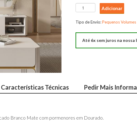
Quantidade
Adicionar
de
Estante
Tipo de Envio:
Pequenos Volumes
Madrid
Até 6x sem juros na nossa l
Características Técnicas
Pedir Mais Inform
acado Branco Mate com pormenores em Dourado.