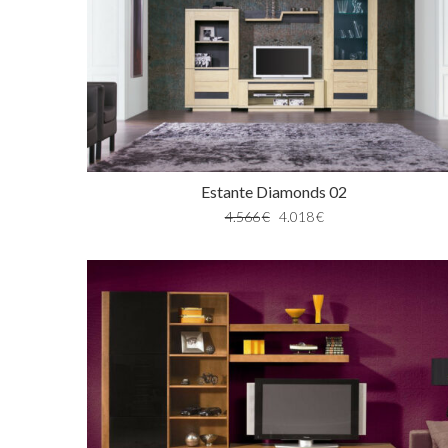
Estante Diamonds 02
4.566
€
4.018
€