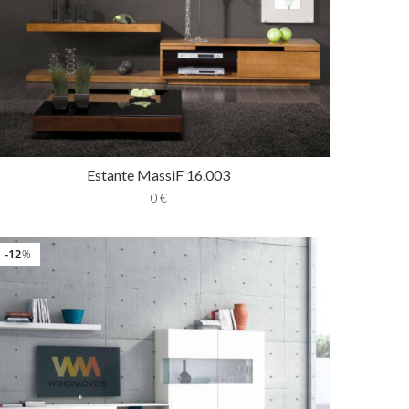
Estante MassiF 16.003
0
€
12
%