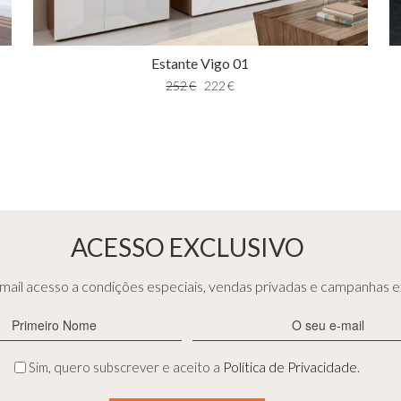
Estante Vigo 01
252
€
222
€
ACESSO EXCLUSIVO
ail acesso a condições especiais, vendas privadas e campanhas ex
Primeiro
E-
Nome
mail
(Obrigatório)
(Obrigatório)
Privacidade
Sim, quero subscrever e aceito a
Política de Privacidade
.
(Obrigatório)