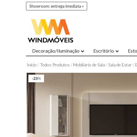
Showroom: entrega imediata »
Decoração/Iluminação
Escritório
Est
Início
/
Todos Produtos
/
Mobiliário de Sala
/
Sala de Estar
/
23
23
%
%