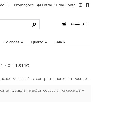
ção 3D
Promoções
Entrar / Criar Conta
0 items -
0
€
Colchões
Quarto
Sala
1.700
€
1.314
€
 Lacado Branco Mate com pormenores em Dourado.
oa, Leiria, Santarém e Setúbal. Outros distritos desde 5/€.
+