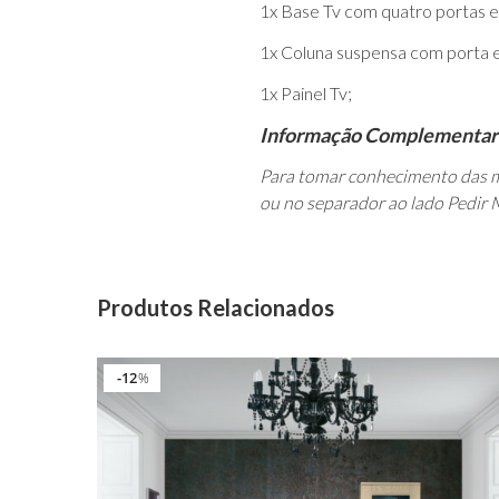
1x Base Tv com quatro portas e
1x Coluna suspensa com porta 
1x Painel Tv;
Informação Complementar
Para tomar conhecimento das m
ou no separador ao lado Pedir 
Produtos Relacionados
12
%