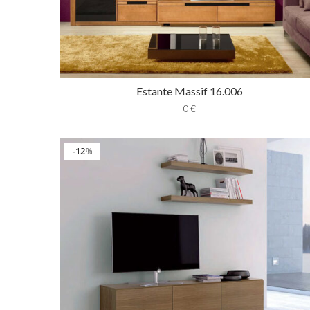
Estante Massif 16.006
0
€
12
%