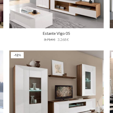
Estante Vigo 05
3.714
€
3.268
€
12
%