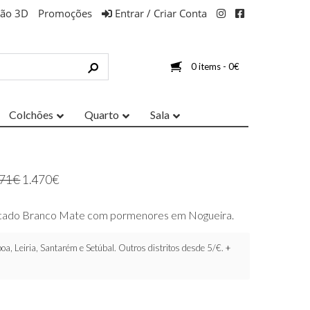
ção 3D
Promoções
Entrar / Criar Conta
0 items -
0
€
Colchões
Quarto
Sala
671
€
1.470
€
acado Branco Mate com pormenores em Nogueira.
oa, Leiria, Santarém e Setúbal. Outros distritos desde 5/€.
+