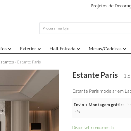
Projetos de Decora
ofos
Exterior
Hall-Entrada
Mesas/Cadeiras
Estantes
/ Estante Paris
Estante Paris
1.
Estante Paris modelar em L
Envio + Montagem grátis:
Lisb
Info
.
Disponível por encomenda