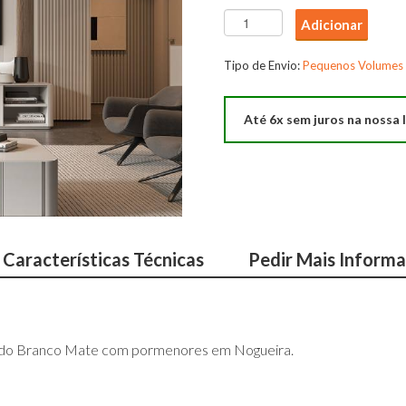
Quantidade
Adicionar
de
Estante
Tipo de Envio:
Pequenos Volumes
Paris
Até 6x sem juros na nossa l
Características Técnicas
Pedir Mais Inform
ado Branco Mate com pormenores em Nogueira.