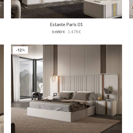
Estante Paris 01
1.680
€
1.478
€
12
%