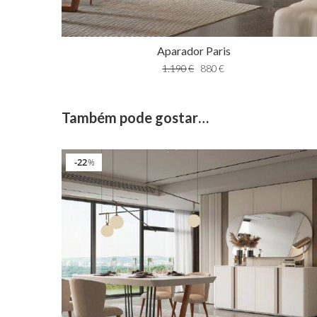
Aparador Paris
1.190
€
880
€
Também pode gostar…
22
%