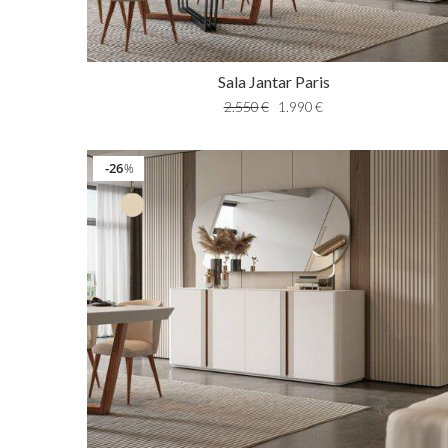
Sala Jantar Paris
2.550
€
1.990
€
26
%