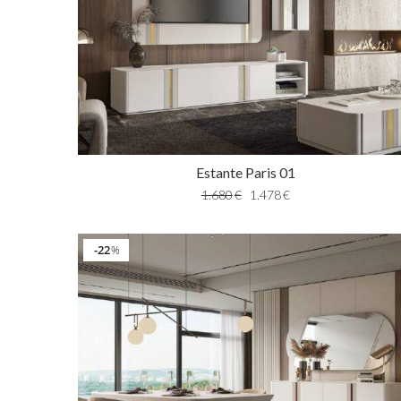
Estante Paris 01
1.680
€
1.478
€
22
%