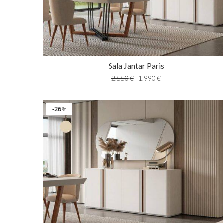
Sala Jantar Paris
2.550
€
1.990
€
26
%