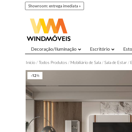
Showroom: entrega imediata »
Decoração/Iluminação
Escritório
Est
Início
/
Todos Produtos
/
Mobiliário de Sala
/
Sala de Estar
/
12
12
%
%