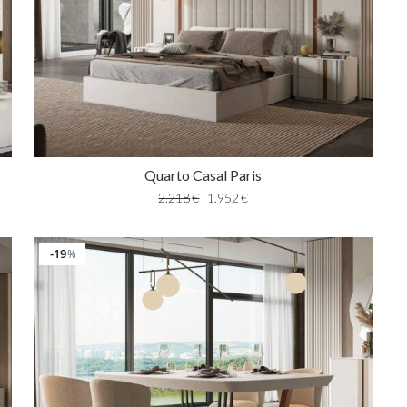
Quarto Casal Paris
2.218
€
1.952
€
19
%