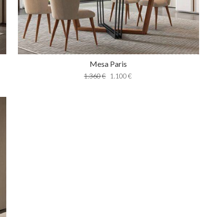
Mesa Paris
1.360
€
1.100
€