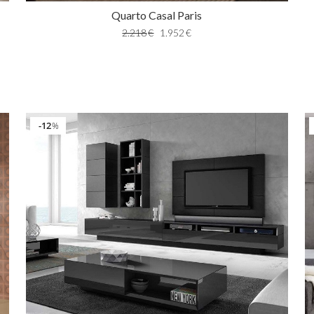
Quarto Casal Paris
2.218
€
1.952
€
12
%