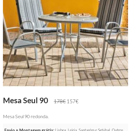
Mesa Seul 90
178
€
157
€
Mesa Seul 90 redonda.
Envio + Montagem grátis:
Lisboa, Leiria, Santarém e Setúbal. Outros