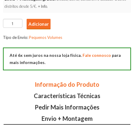
distritos desde 5/€.
+ Info
.
Quantidade
Adicionar
de
Mesa
Tipo de Envio:
Pequenos Volumes
Seul
90
Até 6x sem juros na nossa loja física.
Fale connosco
para
mais informações.
Informação do Produto
Características Técnicas
Pedir Mais Informações
Envio + Montagem