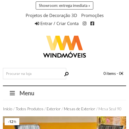
Showroom: entrega imediata »
Projetos de Decoração 3D
Promoções
Entrar / Criar Conta
0 items -
0
€
Menu
Início
/
Todos Produtos
/
Exterior
/
Mesas de Exterior
/ Mesa Seul 90
12
12
%
%