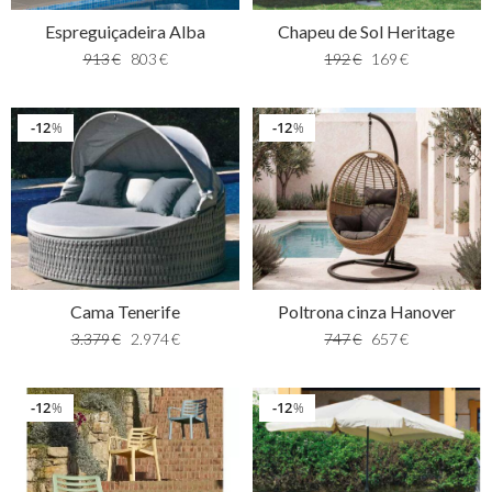
Espreguiçadeira Alba
Chapeu de Sol Heritage
913
€
803
€
192
€
169
€
12
12
%
%
Cama Tenerife
Poltrona cinza Hanover
3.379
€
2.974
€
747
€
657
€
12
12
%
%