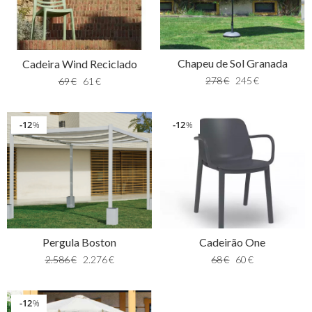
Chapeu de Sol Granada
Cadeira Wind Reciclado
278
€
245
€
69
€
61
€
12
12
%
%
Pergula Boston
Cadeirão One
2.586
€
2.276
€
68
€
60
€
12
%