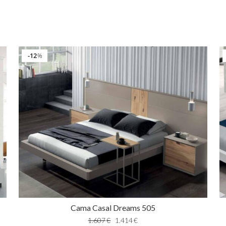
12
%
Cama Casal Dreams 505
1.607
€
1.414
€