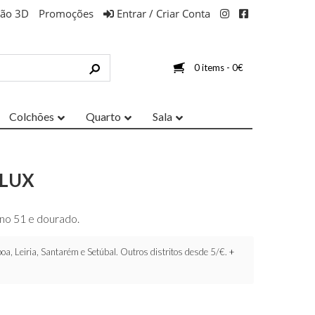
ção 3D
Promoções
Entrar / Criar Conta
0 items -
0
€
Colchões
Quarto
Sala
XLUX
o 51 e dourado.
oa, Leiria, Santarém e Setúbal. Outros distritos desde 5/€.
+