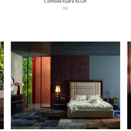
Comoda Kyara XLUX
0
€