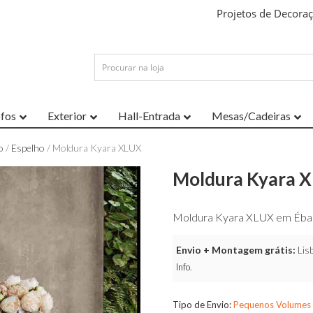
Projetos de Decora
ofos
Exterior
Hall-Entrada
Mesas/Cadeiras
o
/
Espelho
/ Moldura Kyara XLUX
Moldura Kyara 
Moldura Kyara XLUX em Éban
Envio + Montagem grátis:
Lisb
Info
.
Tipo de Envio:
Pequenos Volumes