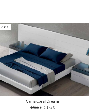
12
%
Cama Casal Dreams
1.355
€
1.192
€