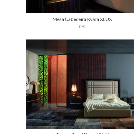
Mesa Cabeceira Kyara XLUX
0
€