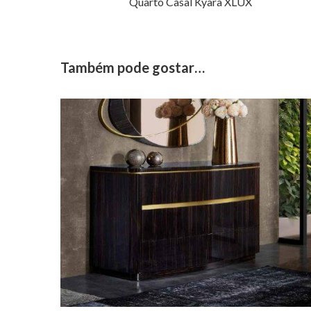
Quarto Casal Kyara XLUX
Também pode gostar…